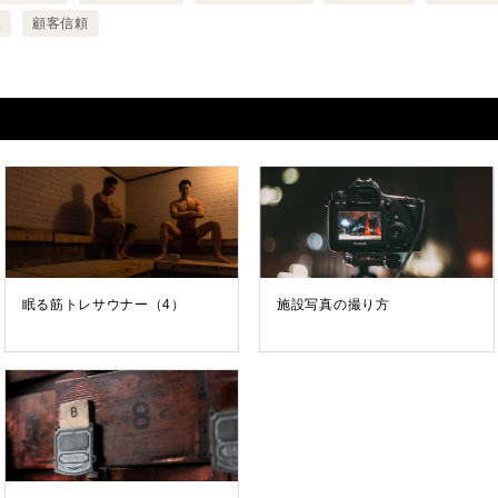
展
顧客信頼
眠る筋トレサウナー（4）
施設写真の撮り方