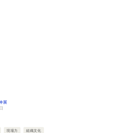
伸展
1日
現場力
組織文化