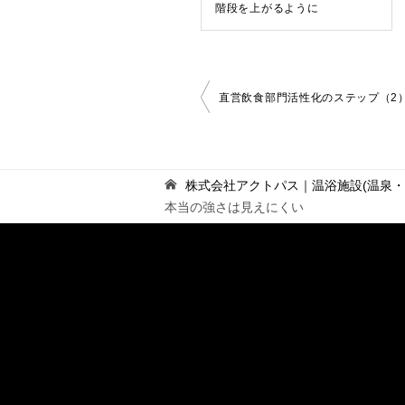
階段を上がるように
投
直営飲食部門活性化のステップ（2
稿
ナ
ビ
ゲ
株式会社アクトパス｜温浴施設(温泉
ー
本当の強さは見えにくい
シ
ョ
ン