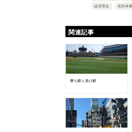
経営理念
長所伸
関連記事
勝ち癖と負け癖