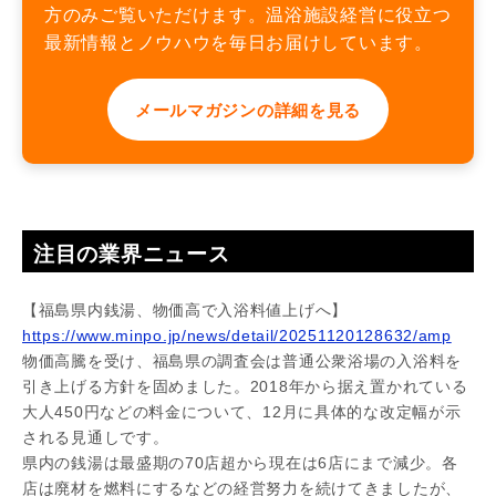
方のみご覧いただけます。温浴施設経営に役立つ
最新情報とノウハウを毎日お届けしています。
メールマガジンの詳細を見る
注目の業界ニュース
【福島県内銭湯、物価高で入浴料値上げへ】
https://www.minpo.jp/news/detail/20251120128632/amp
物価高騰を受け、福島県の調査会は普通公衆浴場の入浴料を
引き上げる方針を固めました。2018年から据え置かれている
大人450円などの料金について、12月に具体的な改定幅が示
される見通しです。
県内の銭湯は最盛期の70店超から現在は6店にまで減少。各
店は廃材を燃料にするなどの経営努力を続けてきましたが、