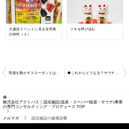
大盛況イベントに見る女性客
ツキを呼び込む
の特性（２）
投
現場を動かすスローガンとは何か
◆これからどうなる？サウナの新規開業
稿
ナ
ビ
ゲ
株式会社アクトパス｜温浴施設(温泉・スーパー銭湯・サウナ)事業
ー
の専門コンサルティング・プロデュース
TOP
シ
ョ
メルマガ
温浴施設の健康診断
ン