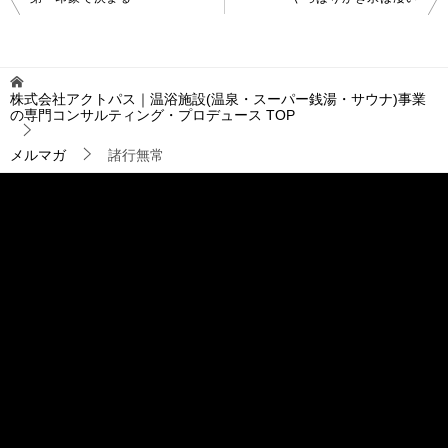
稿
ナ
ビ
ゲ
株式会社アクトパス｜温浴施設(温泉・スーパー銭湯・サウナ)事業
ー
の専門コンサルティング・プロデュース
TOP
シ
ョ
メルマガ
諸行無常
ン