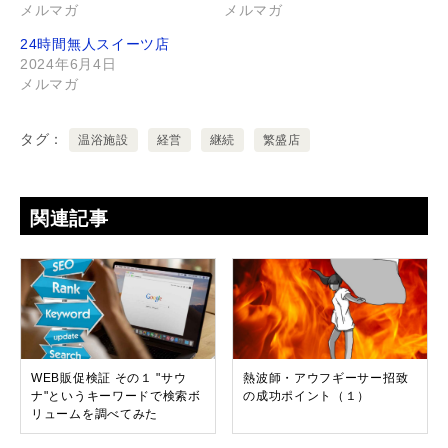
メルマガ
メルマガ
24時間無人スイーツ店
2024年6月4日
メルマガ
タグ
温浴施設
経営
継続
繁盛店
関連記事
WEB販促検証 その１ "サウ
熱波師・アウフギーサー招致
ナ"というキーワードで検索ボ
の成功ポイント（１）
リュームを調べてみた