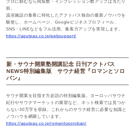
プロに頼むなら閲覧数・インプレッション数アップは当たり
前。
温浴施設の集客に特化したアクトパス独自の最新ノウハウを
駆使し、ホームページ、Googleビジネスプロフィール、
SNS・LINEなどをフル活用。集客力アップを実現します。
https://aqutpas.co.jp/websupport/
新・サウナ開業塾開講記念 日刊アクトパス
NEWS特別編集版 サウナ経営『ロマンとソロ
バン』
サウナ開業を目指す方必読の特別編集版。ヨーロッパサウナ
紀行やサウナマーケットの展望など、ネット検索では見つか
らない30万字を収録。これからのサウナ経営に必要な知識と
ノウハウを網羅しています。
https://aqutpas.co.jp/romantosoroban/