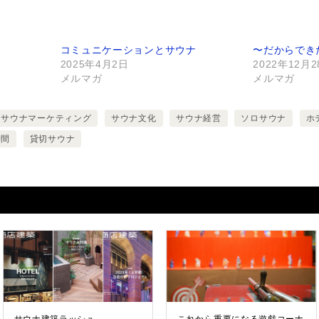
コミュニケーションとサウナ
〜だからでき
2025年4月2日
2022年12月
メルマガ
メルマガ
サウナマーケティング
サウナ文化
サウナ経営
ソロサウナ
ホ
時間
貸切サウナ
サウナ建築ラッシュ
これから重要になる遊戯コーナ