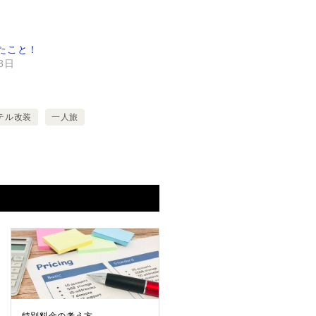
たこと！
28日
テル改装
一人旅
特別料金の考え方