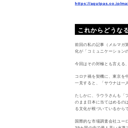
https://aqutpas.co.jp/ma
これからどうな
前回の私の記事（メルマガ第
化が「コミュニケーション
今回はその対極とも言える
コロナ禍を契機に、東京を
一見すると、「サウナは一
たしかに、ラウラさんも「
のまま日本に当てはめるの
る文化が根づいているから
国際的な市場調査会社ユーロ
39カ国の中で最も高い水