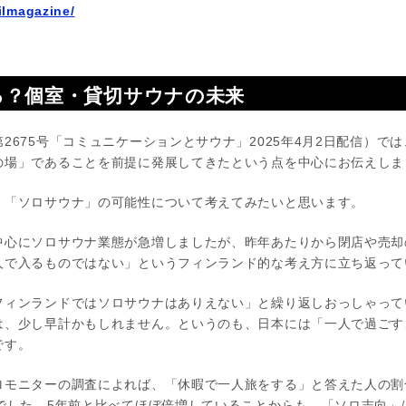
ilmagazine/
る？個室・貸切サウナの未来
2675号「コミュニケーションとサウナ」2025年4月2日配信）で
の場」であることを前提に発展してきたという点を中心にお伝えしま
、「ソロサウナ」の可能性について考えてみたいと思います。
中心にソロサウナ業態が急増しましたが、昨年あたりから閉店や売却
人で入るものではない」というフィンランド的な考え方に立ち返って
フィンランドではソロサウナはありえない」と繰り返しおっしゃって
は、少し早計かもしれません。というのも、日本には「一人で過ごす
です。
モニターの調査によれば、「休暇で一人旅をする」と答えた人の割合
準でした。5年前と比べてほぼ倍増していることからも、「ソロ志向」