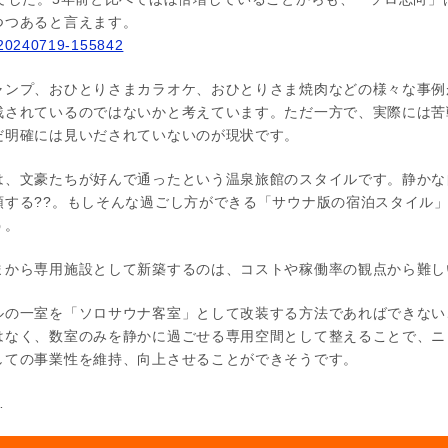
つつあると言えます。
p/20240719-155842
ャンプ、おひとりさまカラオケ、おひとりさま焼肉などの様々な事例
残されているのではないかと考えています。ただ一方で、実際には苦
だ明確には見いだされていないのが現状です。
は、文豪たちが好んで通ったという温泉旅館のスタイルです。静かな
頭する??。もしそんな過ごし方ができる「サウナ版の宿泊スタイル
う。
まから専用施設として新築するのは、コストや稼働率の観点から難し
ルの一室を「ソロサウナ客室」として改装する方法であればできない
はなく、数室のみを静かに過ごせる専用空間として整えることで、ニ
しての事業性を維持、向上させることができそうです。
…