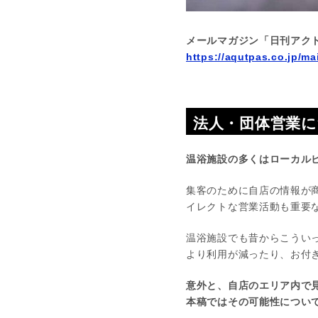
メールマガジン「日刊アク
https://aqutpas.co.jp/ma
法人・団体営業
温浴施設の多くはローカル
集客のために自店の情報が
イレクトな営業活動も重要
温浴施設でも昔からこうい
より利用が減ったり、お付
意外と、自店のエリア内で
本稿ではその可能性につい