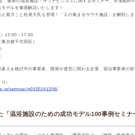
する、最新の温浴施設・サウナビジネスに関するセミナー。市場動向
益モデルを徹底解説いたします！
とのえ親方こと松尾大氏も登壇！「人の集まるサウナ施設」を解剖しま
13:00～17:00
（東京都千代田区）
込）
社
規参入を検討中の事業者、開発や運営に関わる企業、宿泊事業者の皆
り↓
co.jp/seminar/n0320241206/
た「温浴施設のための成功モデル100事例セミナー