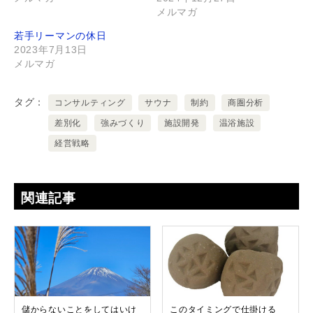
メルマガ
若手リーマンの休日
2023年7月13日
メルマガ
タグ
コンサルティング
サウナ
制約
商圏分析
差別化
強みづくり
施設開発
温浴施設
経営戦略
関連記事
儲からないことをしてはいけ
このタイミングで仕掛ける