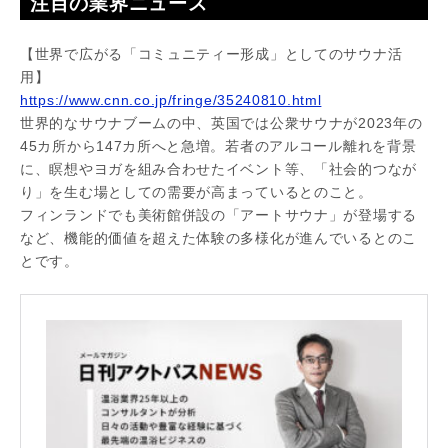
注目の業界ニュース
【世界で広がる「コミュニティー形成」としてのサウナ活
用】
https://www.cnn.co.jp/fringe/35240810.html
世界的なサウナブームの中、英国では公衆サウナが2023年の
45カ所から147カ所へと急増。若者のアルコール離れを背景
に、瞑想やヨガを組み合わせたイベント等、「社会的つなが
り」を生む場としての需要が高まっているとのこと。
フィンランドでも美術館併設の「アートサウナ」が登場する
など、機能的価値を超えた体験の多様化が進んでいるとのこ
とです。