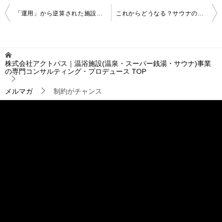
投
「運用」から逆算された施設づくり
これからどうなる？サウナの新規開業(2)
稿
ナ
ビ
ゲ
株式会社アクトパス｜温浴施設(温泉・スーパー銭湯・サウナ)事業
ー
の専門コンサルティング・プロデュース
TOP
シ
ョ
メルマガ
制約がチャンス
ン