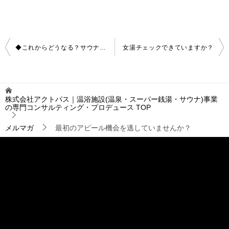
投
◆これからどうなる？サウナの新規開業
女湯チェックできていますか？
稿
ナ
ビ
ゲ
株式会社アクトパス｜温浴施設(温泉・スーパー銭湯・サウナ)事業
ー
の専門コンサルティング・プロデュース
TOP
シ
ョ
メルマガ
最初のアピール機会を逃していませんか？
ン