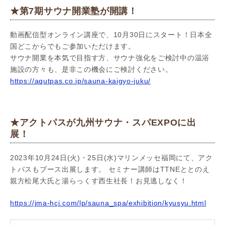
★第7期サウナ開業塾が開講！
動画配信型オンライン講座で、10月30日にスタート！日本全
国どこからでもご参加いただけます。
サウナ開業を本気で目指す方、サウナ強化をご検討中の温浴
施設の方々も、是非この機会にご検討ください。
https://aqutpas.co.jp/sauna-kaigyo-juku/
★アクトパスが九州サウナ・スパEXPOに出
展！
2023年10月24日(火)・25日(水)マリンメッセ福岡にて、アク
トパスもブース出展します。 セミナー講師はTTNEととのえ
親方松尾大氏と湯らっくす西生社長！お見逃しなく！
https://jma-hcj.com/lp/sauna_spa/exhibition/kyusyu.html