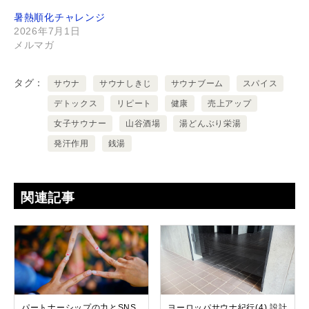
暑熱順化チャレンジ
2026年7月1日
メルマガ
タグ
サウナ
サウナしきじ
サウナブーム
スパイス
デトックス
リピート
健康
売上アップ
女子サウナー
山谷酒場
湯どんぶり栄湯
発汗作用
銭湯
関連記事
パートナーシップの力とSNS
ヨーロッパサウナ紀行(4) 設計