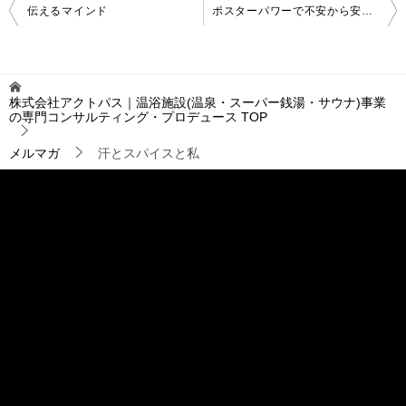
投
伝えるマインド
ポスターパワーで不安から安心へ
稿
ナ
ビ
ゲ
株式会社アクトパス｜温浴施設(温泉・スーパー銭湯・サウナ)事業
ー
の専門コンサルティング・プロデュース
TOP
シ
ョ
メルマガ
汗とスパイスと私
ン