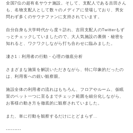
全国7位の超有名サウナ施設。そして、支配人である吉田さん
も、名物支配人として数々のメディアに登場しており、男女
問わず多くのサウナファンに支持されています。
自分自身も大学時代から度々訪れ、吉田支配人のTwitterもず
っとチェックしていましたので、大人気施設の裏側・秘密を
知れると、ワクワクしながら打ち合わせに臨みました。
凄さ1：利用者の行動・心理の徹底分析
さまざまな施策を解説いただきながら、特に印象的だったの
は、利用客への鋭い観察眼。
施設全体の利用者の流れはもちろん、フロアやルーム、仮眠
室のベット一つに至るまでチェック範囲を細分化しながら、
お客様の動き方を徹底的に観察されていました。
また、単に行動を観察するだけにとどまらず…
---------