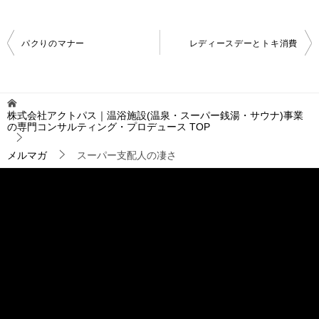
投
パクりのマナー
レディースデーとトキ消費
稿
ナ
ビ
ゲ
株式会社アクトパス｜温浴施設(温泉・スーパー銭湯・サウナ)事業
ー
の専門コンサルティング・プロデュース
TOP
シ
ョ
メルマガ
スーパー支配人の凄さ
ン