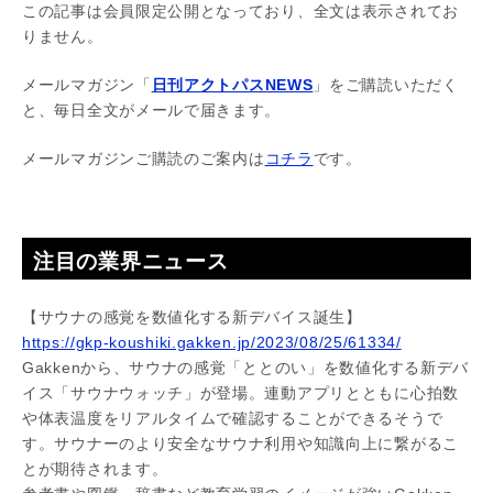
この記事は会員限定公開となっており、全文は表示されてお
りません。
メールマガジン「
日刊アクトパスNEWS
」をご購読いただく
と、毎日全文がメールで届きます。
メールマガジンご購読のご案内は
コチラ
です。
注目の業界ニュース
【サウナの感覚を数値化する新デバイス誕生】
https://gkp-koushiki.gakken.jp/2023/08/25/61334/
Gakkenから、サウナの感覚「ととのい」を数値化する新デバ
イス「サウナウォッチ」が登場。連動アプリとともに心拍数
や体表温度をリアルタイムで確認することができるそうで
す。サウナーのより安全なサウナ利用や知識向上に繋がるこ
とが期待されます。