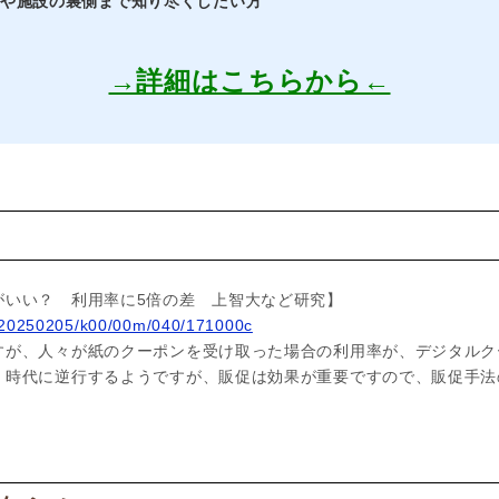
界や施設の裏側まで知り尽くしたい方
→詳細はこちらから←
ス
がいい？ 利用率に5倍の差 上智大など研究】
les/20250205/k00/00m/040/171000c
すが、人々が紙のクーポンを受け取った場合の利用率が、デジタルク
。時代に逆行するようですが、販促は効果が重要ですので、販促手法