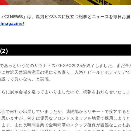
トパスNEWS」は、温浴ビジネスに役立つ記事とニュースを毎日お届
ilmagazine/
2)
あっという間のサウナ・スパEXPO2025が終了しました。まだ
後に横浜天然温泉満天の湯に立ち寄り、入浴とビールとボディケアで
施設って良いなぁ、と実感。
さらに展示会場を巡ってまいりましたので、続報をお知らせいたしま
示会で何社か出展していましたが、遠隔地からリモートで接客すると
と思いますが、例えば優秀なフロントスタッフを地元で採用しようと
ります。また長時間営業で全時間帯のスタッフ確保が困難なこともあ