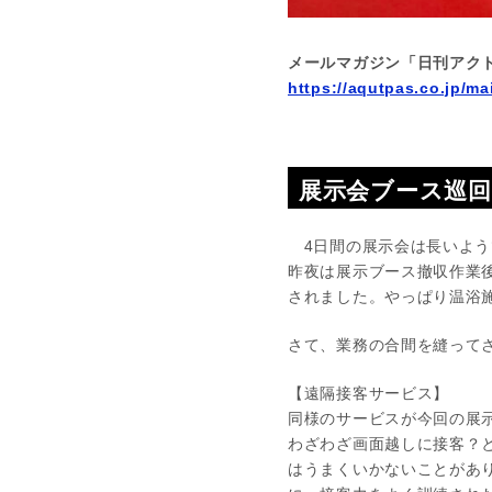
メールマガジン「日刊アク
https://aqutpas.co.jp/ma
展示会ブース巡回(
4日間の展示会は長いようで
昨夜は展示ブース撤収作業
されました。やっぱり温浴
さて、業務の合間を縫って
【遠隔接客サービス】
同様のサービスが今回の展
わざわざ画面越しに接客？
はうまくいかないことがあ