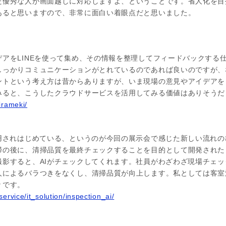
た優秀な人が画面越しに対応しますよ、ということです。省人化を目
あると思いますので、非常に面白い着眼点だと思いました。
アをLINEを使って集め、その情報を整理してフィードバックする
しっかりコミュニケーションがとれているのであれば良いのですが、
ントという考え方は昔からありますが、いま現場の意見やアイデアを
みると、こうしたクラウドサービスを活用してみる価値はありそうだ
irameki/
活用されはじめている、というのが今回の展示会で感じた新しい流れ
掃の後に、清掃品質を最終チェックすることを目的として開発された
撮影すると、AIがチェックしてくれます。社員がわざわざ現場チェ
人によるバラつきをなくし、清掃品質が向上します。私としては客室
々です。
ervice/it_solution/inspection_ai/