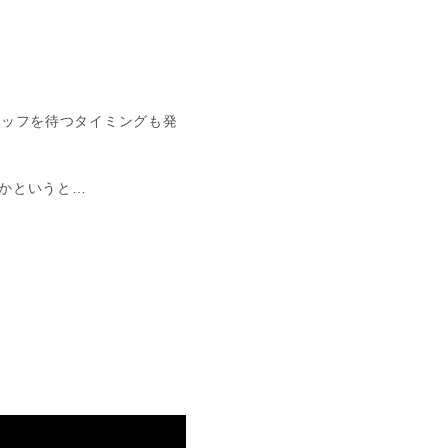
タッフを待つタイミングも発
かというと…