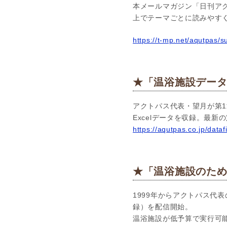
本メールマガジン「日刊アク
上でテーマごとに読みやす
h
ttps://t-mp.net/aqutpas/
★「温浴施設データ
アクトパス代表・望月が第1
Excelデータを収録。最
https://aqutpas.co.jp/dataf
★「温浴施設のための
1999年からアクトパス代表
録）を配信開始。
温浴施設が低予算で実行可