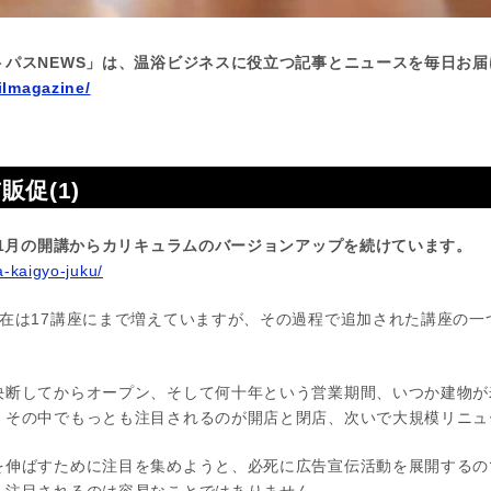
トパスNEWS」は、温浴ビジネスに役立つ記事とニュースを毎日お届
ilmagazine/
促(1)
年1月の開講からカリキュラムのバージョンアップを続けています。
a-kaigyo-juku/
現在は17講座にまで増えていますが、その過程で追加された講座の一
決断してからオープン、そして何十年という営業期間、いつか建物が
、その中でもっとも注目されるのが開店と閉店、次いで大規模リニュ
を伸ばすために注目を集めようと、必死に広告宣伝活動を展開するの