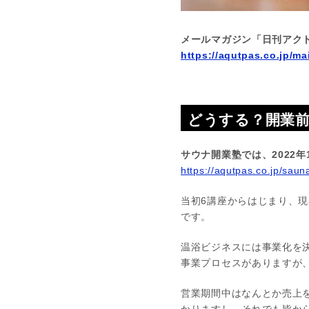
メールマガジン「日刊アク
https://aqutpas.co.jp/ma
どうする？開業前販
サウナ開業塾では、2022
https://aqutpas.co.jp/saun
当初6講座からはじまり、
です。
温浴ビジネスには事業化を
事業プロセスがありますが
営業期間中はなんとか売上