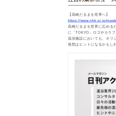
【高崎だるまを世界へ】
https://www.nhk.or.jp/maeb
高崎だるまを世界に広める
に「TOKYO」ロゴやカラ
温浴施設においても、オリ
発想はヒントになるかもし