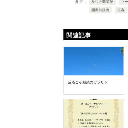
タグ
サウナ開業塾
マ
開業前販促
集客
関連記事
反応こそ継続のガソリン