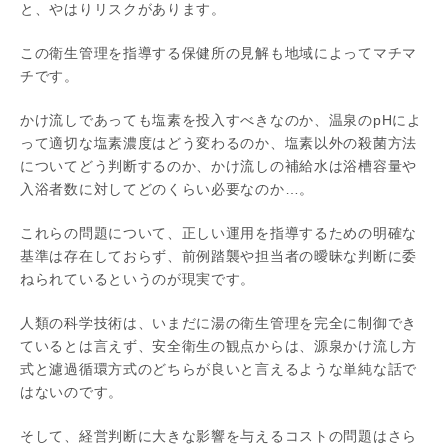
と、やはりリスクがあります。
この衛生管理を指導する保健所の見解も地域によってマチマ
チです。
かけ流しであっても塩素を投入すべきなのか、温泉のpHによ
って適切な塩素濃度はどう変わるのか、塩素以外の殺菌方法
についてどう判断するのか、かけ流しの補給水は浴槽容量や
入浴者数に対してどのくらい必要なのか…。
これらの問題について、正しい運用を指導するための明確な
基準は存在しておらず、前例踏襲や担当者の曖昧な判断に委
ねられているというのが現実です。
人類の科学技術は、いまだに湯の衛生管理を完全に制御でき
ているとは言えず、安全衛生の観点からは、源泉かけ流し方
式と濾過循環方式のどちらが良いと言えるような単純な話で
はないのです。
そして、経営判断に大きな影響を与えるコストの問題はさら