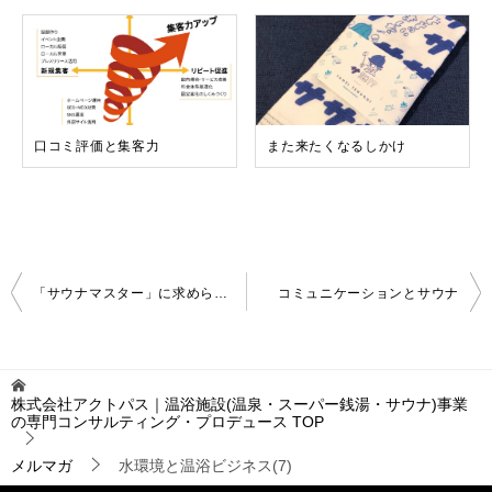
口コミ評価と集客力
また来たくなるしかけ
投
「サウナマスター」に求められること（JAPANサウナ・スパEXPO講演録）
コミュニケーションとサウナ
稿
ナ
ビ
ゲ
株式会社アクトパス｜温浴施設(温泉・スーパー銭湯・サウナ)事業
ー
の専門コンサルティング・プロデュース
TOP
シ
ョ
メルマガ
水環境と温浴ビジネス(7)
ン