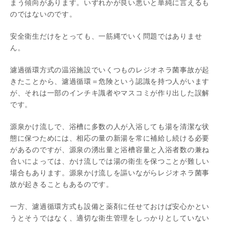
まう傾向があります。いずれかが良い悪いと単純に言えるも
のではないのです。
安全衛生だけをとっても、一筋縄でいく問題ではありませ
ん。
濾過循環方式の温浴施設でいくつものレジオネラ菌事故が起
きたことから、濾過循環＝危険という認識を持つ人がいます
が、それは一部のインチキ識者やマスコミが作り出した誤解
です。
源泉かけ流しで、浴槽に多数の人が入浴しても湯を清潔な状
態に保つためには、相応の量の新湯を常に補給し続ける必要
があるのですが、源泉の湧出量と浴槽容量と入浴者数の兼ね
合いによっては、かけ流しでは湯の衛生を保つことが難しい
場合もあります。源泉かけ流しを謳いながらレジオネラ菌事
故が起きることもあるのです。
一方、濾過循環方式も設備と薬剤に任せておけば安心かとい
うとそうではなく、適切な衛生管理をしっかりとしていない