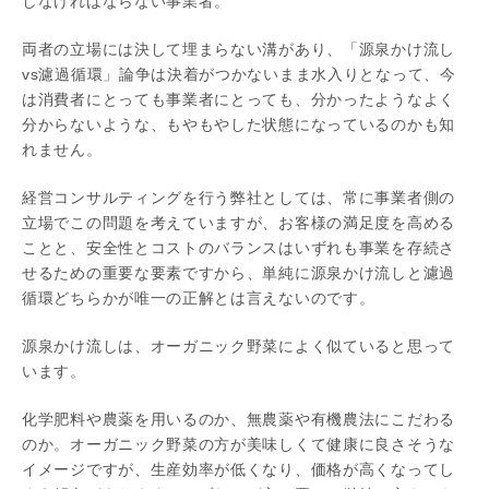
しなければならない事業者。
両者の立場には決して埋まらない溝があり、「源泉かけ流し
vs濾過循環」論争は決着がつかないまま水入りとなって、今
は消費者にとっても事業者にとっても、分かったようなよく
分からないような、もやもやした状態になっているのかも知
れません。
経営コンサルティングを行う弊社としては、常に事業者側の
立場でこの問題を考えていますが、お客様の満足度を高める
ことと、安全性とコストのバランスはいずれも事業を存続さ
せるための重要な要素ですから、単純に源泉かけ流しと濾過
循環どちらかが唯一の正解とは言えないのです。
源泉かけ流しは、オーガニック野菜によく似ていると思って
います。
化学肥料や農薬を用いるのか、無農薬や有機農法にこだわる
のか。オーガニック野菜の方が美味しくて健康に良さそうな
イメージですが、生産効率が低くなり、価格が高くなってし