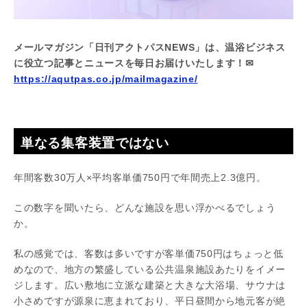
メールマガジン「日刊アクトパスNEWS」は、温浴ビジネス
に役立つ記事とニュースを毎日お届けいたします！✉
https://aqutpas.co.jp/mailmagazine/
単なる集客装置ではない
年間客数30万人×平均客単価750円で年間売上2.3億円。
この数字を聞いたら、どんな施設を思い浮かべるでしょう
か。
私の感覚では、客数は多いですが客単価750円はちょっと低
めなので、地方の繁盛している公共温泉施設あたりをイメー
ジします。広い敷地に立派な建築と大きな大浴場、サウナは
小さめですが源泉に恵まれており、平日昼間から地元客が絶