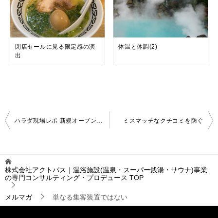
閉店セールに見る限定感の演
体温と体調(2)
出
投
ハラダ現場レポ 新規オープン施設から（12）
ミスマッチなクチコミを防ぐ
稿
ナ
ビ
ゲ
株式会社アクトパス｜温浴施設(温泉・スーパー銭湯・サウナ)事業
ー
の専門コンサルティング・プロデュース
TOP
シ
ョ
メルマガ
単なる集客装置ではない
ン