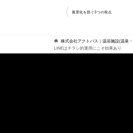
投
風景化を防ぐ3つの視点
稿
ナ
ビ
ゲ
株式会社アクトパス｜温浴施設(温泉
ー
LINEはチラシ的運用にこそ効果あり
シ
ョ
ン