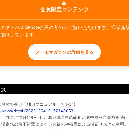
会員限定コンテンツ
アクトパスNEWS
会員の方のみご覧いただけます。温浴施
お届けしています。
メールマガジンの詳細を見る
ース
素事故を受け「独自マニュアル」を策定】
m/news/detail/2025120419172143653
、2025年2月に発生した源泉管理中の硫化水素中毒死亡事故を受
、温泉水の落下衝撃によるガス気化や積雪による滞留リスクが判明。