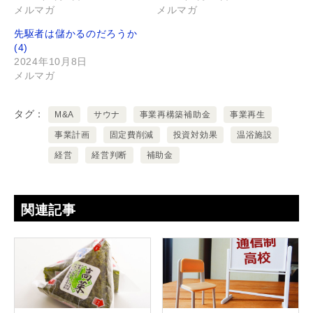
メルマガ
メルマガ
先駆者は儲かるのだろうか
(4)
2024年10月8日
メルマガ
タグ
M&A
サウナ
事業再構築補助金
事業再生
事業計画
固定費削減
投資対効果
温浴施設
経営
経営判断
補助金
関連記事