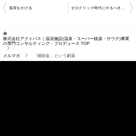
投
負荷をかける
ゼロクリック時代にやるべきこと～その4：MEO対策
稿
ナ
ビ
ゲ
株式会社アクトパス｜温浴施設(温泉・スーパー銭湯・サウナ)事業
ー
の専門コンサルティング・プロデュース
TOP
シ
ョ
メルマガ
「補助金」という劇薬
ン