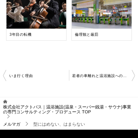
3年目の転機
倫理観と厳罰
投
いま行く理由
若者の車離れと温浴施設への移動手段
稿
ナ
ビ
ゲ
株式会社アクトパス｜温浴施設(温泉・スーパー銭湯・サウナ)事業
ー
の専門コンサルティング・プロデュース
TOP
シ
ョ
メルマガ
型にはめない、はまらない
ン