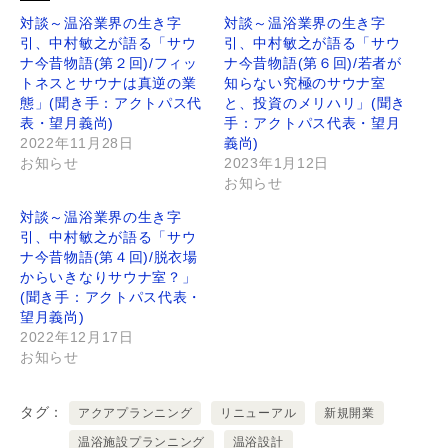
対談～温浴業界の生き字
対談～温浴業界の生き字
引、中村敏之が語る「サウ
引、中村敏之が語る「サウ
ナ今昔物語(第２回)/フィッ
ナ今昔物語(第６回)/若者が
トネスとサウナは真逆の業
知らない究極のサウナ室
態」(聞き手：アクトパス代
と、投資のメリハリ」(聞き
表・望月義尚)
手：アクトパス代表・望月
2022年11月28日
義尚)
お知らせ
2023年1月12日
お知らせ
対談～温浴業界の生き字
引、中村敏之が語る「サウ
ナ今昔物語(第４回)/脱衣場
からいきなりサウナ室？」
(聞き手：アクトパス代表・
望月義尚)
2022年12月17日
お知らせ
タグ
アクアプランニング
リニューアル
新規開業
温浴施設プランニング
温浴設計