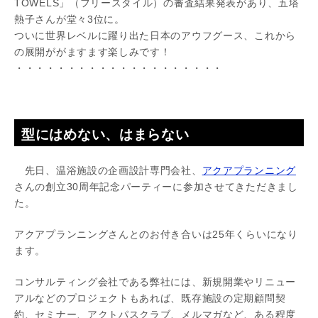
TOWELS」（フリースタイル）の審査結果発表があり、五塔
熱子さんが堂々3位に。
ついに世界レベルに躍り出た日本のアウフグース、これから
の展開ががますます楽しみです！
・・・・・・・・・・・・・・・・・・・・
型にはめない、はまらない
先日、温浴施設の企画設計専門会社、
アクアプランニング
さんの創立30周年記念パーティーに参加させてきただきまし
た。
アクアプランニングさんとのお付き合いは25年くらいになり
ます。
コンサルティング会社である弊社には、新規開業やリニュー
アルなどのプロジェクトもあれば、既存施設の定期顧問契
約、セミナー、アクトパスクラブ、メルマガなど、ある程度