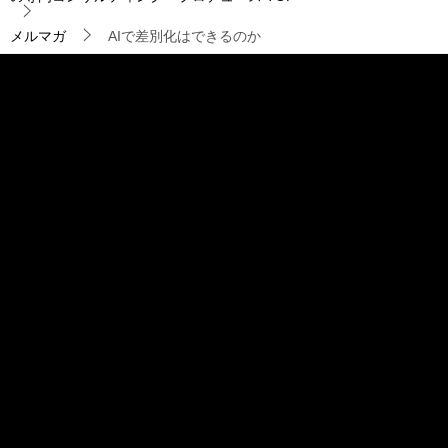
シ
ョ
メルマガ
AIで差別化はできるのか
ン