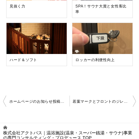
見抜く力
SPA！サウナ大賞と女性客比
率
ハード＆ソフト
ロッカーの利便性向上
投
ホームページのお知らせ投稿とAI活用
若葉マークとフロントのジレンマ
稿
ナ
ビ
ゲ
株式会社アクトパス｜温浴施設(温泉・スーパー銭湯・サウナ)事業
ー
の専門コンサルティング・プロデュース
TOP