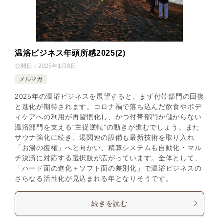
温浴ビジネス年頭所感2025(2)
公開日：
2025年1月8日
メルマガ
2025年の温浴ビジネスを展望すると、まず付帯部門の回復
と進化が期待されます。コロナ禍で落ち込んだ飲食やボデ
ィケアへの利用が再習慣化し、かつ付帯部門が儲からない
温浴部門を支える“主従逆転”の動きが進むでしょう。また
サウナ強化に続き、湯関連の設備も最新技術を取り入れ
「お湯の復権」へと向かい、精算システムも自動化・マル
チ決済に対応する選択肢が広がっています。全体として、
「ハード面の進化＋ソフト面の差別化」で温浴ビジネスの
さらなる活性化が見込まれる年となりそうです。
続きを読む