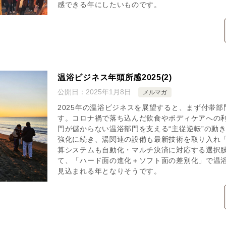
感できる年にしたいものです。
温浴ビジネス年頭所感2025(2)
公開日：
2025年1月8日
メルマガ
2025年の温浴ビジネスを展望すると、まず付帯
す。コロナ禍で落ち込んだ飲食やボディケアへの
門が儲からない温浴部門を支える“主従逆転”の動
強化に続き、湯関連の設備も最新技術を取り入れ
算システムも自動化・マルチ決済に対応する選択
て、「ハード面の進化＋ソフト面の差別化」で温
見込まれる年となりそうです。