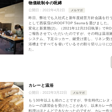
物価統制令の呪縛
公開日：
2022年4月2日
メルマガ
昨日、弊社でも入社式と新年度経営方針会議を行
として西荻窪のROOFTOP Saunaを選びました。
変化と新業態(2)」（2021年12月23日執筆）でRO
ご報告させていただいたのですが、その時は温浴
システム、下足ロッカー、鍵受け渡し、リネン受
浴槽まですべてを省いているその割り切りぶりに
た。
カレーと温浴
公開日：
2022年3月22日
メルマガ
もう30年以上も前のことですが、学生時代にレヌ
カレーの講習会を受けたことがあり、以来カレー作
料理はほとんどできなかったのですが、カレー作