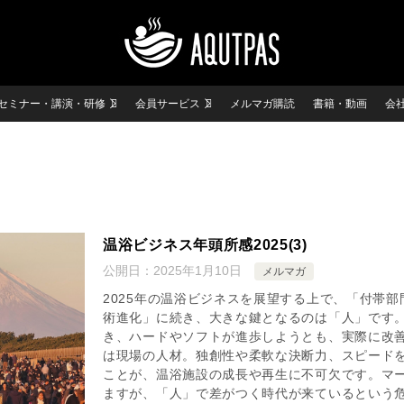
セミナー・講演・研修
会員サービス
メルマガ購読
書籍・動画
会
温浴ビジネス年頭所感2025(3)
公開日：
2025年1月10日
メルマガ
2025年の温浴ビジネスを展望する上で、「付帯
術進化」に続き、大きな鍵となるのは「人」です
き、ハードやソフトが進歩しようとも、実際に改
は現場の人材。独創性や柔軟な決断力、スピード
ことが、温浴施設の成長や再生に不可欠です。マ
ますが、「人」で差がつく時代が来ているという