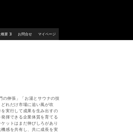
社概要
お問合せ
マイページ
部門の伸張」「お湯とサウナの技
。どれだけ市場に追い風が吹
善を実行して成果を生み出すの
を発揮できる企業体質を育てる
ーケットはまだ伸びしろがあり
危機感を共有し、共に成長を実