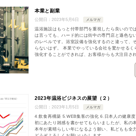
本業と副業
公開日：
2023年5月6日
メルマガ
温浴施設はもっと付帯部門を重視したら良いのでは
は言っても、ハード的には街中の専門店と遜色な
のレベルです。浴室設備を強化するのと違って、
らないはず。 本業でやっている会社を驚かせるく
強化することができれば、お客様からも大注目さ
2023年温浴ビジネスの展望（２）
公開日：
2023年1月5日
メルマガ
4.飲食再構築 5.WEB集客の強化 6.日本人の健康
初にあたり雑感を書かせてもらいましたが、私の本
本年が素晴らしい年になるよう願い、私どもも全
どうぞよろしくお願いいたします。