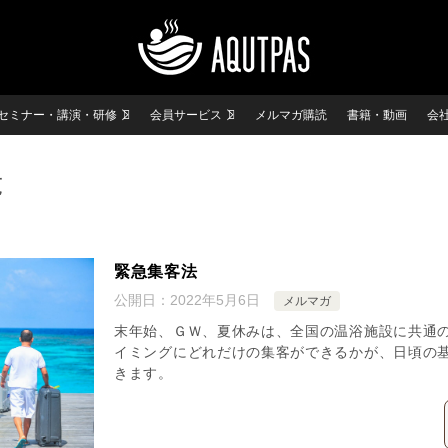
セミナー・講演・研修
会員サービス
メルマガ購読
書籍・動画
会
覧
緊急集客法
公開日：
2022年5月6日
メルマガ
末年始、ＧＷ、夏休みは、全国の温浴施設に共通
イミングにどれだけの集客ができるかが、日頃の
きます。