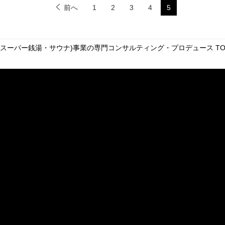
前へ
1
2
3
4
5
・スーパー銭湯・サウナ)事業の専門コンサルティング・プロデュース
TO