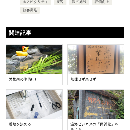
ホスピタリティ
接客
温浴施設
評価向上
顧客満足
関連記事
繁忙期の準備(3)
無理せず楽せず
番地を決める
温浴ビジネスの「同質化」を
考える