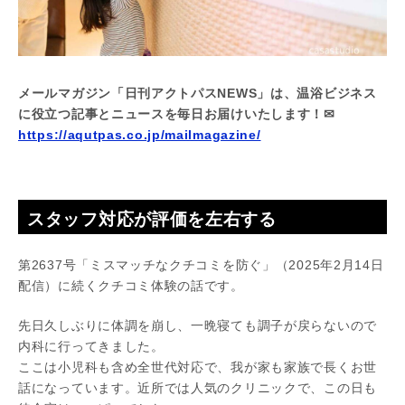
メールマガジン「日刊アクトパスNEWS」は、温浴ビジネス
に役立つ記事とニュースを毎日お届けいたします！✉
https://aqutpas.co.jp/mailmagazine/
スタッフ対応が評価を左右する
第2637号「ミスマッチなクチコミを防ぐ」（2025年2月14日
配信）に続くクチコミ体験の話です。
先日久しぶりに体調を崩し、一晩寝ても調子が戻らないので
内科に行ってきました。
ここは小児科も含め全世代対応で、我が家も家族で長くお世
話になっています。近所では人気のクリニックで、この日も