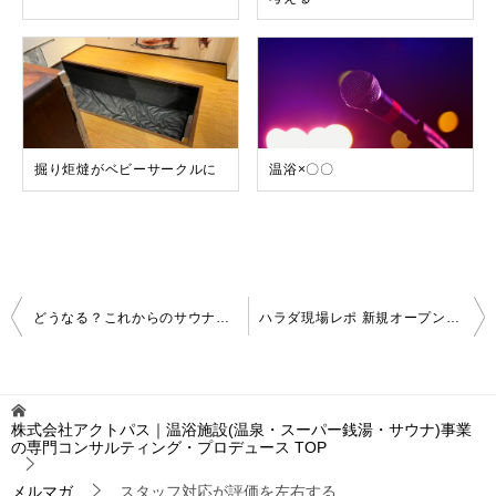
掘り炬燵がベビーサークルに
温浴×〇〇
投
どうなる？これからのサウナマーケット(2)
ハラダ現場レポ 新規オープン施設から（17）
稿
ナ
ビ
ゲ
株式会社アクトパス｜温浴施設(温泉・スーパー銭湯・サウナ)事業
ー
の専門コンサルティング・プロデュース
TOP
シ
ョ
メルマガ
スタッフ対応が評価を左右する