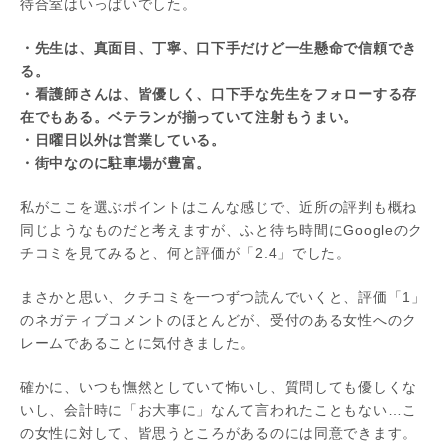
待合室はいっぱいでした。
・先生は、真面目、丁寧、口下手だけど一生懸命で信頼でき
る。
・看護師さんは、皆優しく、口下手な先生をフォローする存
在でもある。ベテランが揃っていて注射もうまい。
・日曜日以外は営業している。
・街中なのに駐車場が豊富。
私がここを選ぶポイントはこんな感じで、近所の評判も概ね
同じようなものだと考えますが、ふと待ち時間にGoogleのク
チコミを見てみると、何と評価が「2.4」でした。
まさかと思い、クチコミを一つずつ読んでいくと、評価「1」
のネガティブコメントのほとんどが、受付のある女性へのク
レームであることに気付きました。
確かに、いつも憮然としていて怖いし、質問しても優しくな
いし、会計時に「お大事に」なんて言われたこともない…こ
の女性に対して、皆思うところがあるのには同意できます。