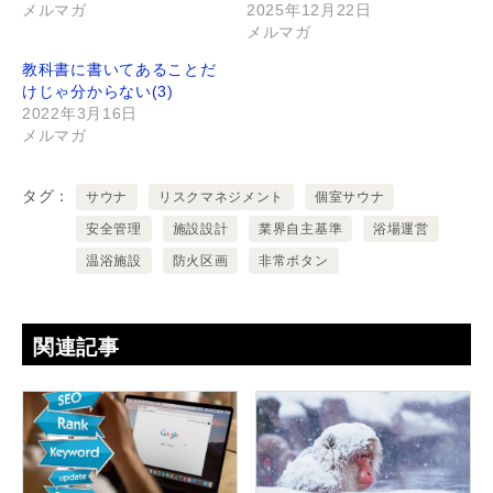
メルマガ
2025年12月22日
メルマガ
教科書に書いてあることだ
けじゃ分からない(3)
2022年3月16日
メルマガ
タグ
サウナ
リスクマネジメント
個室サウナ
安全管理
施設設計
業界自主基準
浴場運営
温浴施設
防火区画
非常ボタン
関連記事