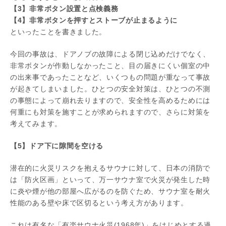
【3】非常ボタン設置と点検義務
【4】非常ボタンを押すとストーブが止まるように
といったことを書きました。
今回の事故は、ドアノブの故障による閉じ込めだけでなく、
非常ボタンが作動しなかったこと、目の届きにくい個室の中
の出来事であったことなど、いくつもの問題が重なって事故
が起きてしまいました。ひとつの安全対策は、ひとつの不測
の事態によって崩れ去りますので、安全性を高めるためには
何重にも対策を施すことが求められますので、さらに対策を
考えてみます。
【5】ドア下に隙間を空ける
潜在的に火災リスクを抱えるサウナに対して、日本の消防で
は「防火区画」といって、万一サウナ室で火災が発生した時
に炎や煙が他の部屋へ広がるのを防ぐため、サウナ室を耐火
性能のある壁や床で区切るという考え方があります。
これは有名な「有楽サウナ火災(1968年)」をはじめとする過