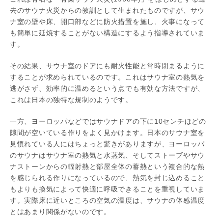
去のサウナ火災からの教訓として生まれたものですが、サウ
ナ室の壁や床、開口部などに防火措置を施し、火事になって
も簡単に延焼することがない構造にするよう指導されていま
す。
その結果、サウナ室のドアにも耐火性能と常時閉まるように
することが求められているのです。これはサウナ室の熱気を
逃がさず、効率的に温めるという点でも有効な方法ですが、
これは日本の独特な規制のようです。
一方、ヨーロッパなどではサウナドアの下に10センチほどの
隙間が空いている作りをよく見かけます。日本のサウナ室を
見慣れている人にはちょっと驚きがありますが、ヨーロッパ
のサウナはサウナ室の熱気と水蒸気、そしてストーブやサウ
ナストーンからの輻射熱と部屋全体の蓄熱という複合的な熱
を感じられる作りになっているので、熱気を封じ込めること
もよりも換気によって快適に呼吸できることを重視していま
す。実際床に近いところの空気の温度は、サウナの体感温度
とはあまり関係がないのです。