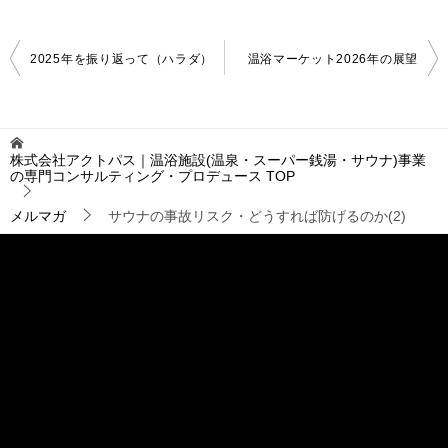
投
2025年を振り返って（ハラダ）
温浴マーケット2026年の展望
稿
ナ
ビ
ゲ
株式会社アクトパス｜温浴施設(温泉・スーパー銭湯・サウナ)事業
ー
の専門コンサルティング・プロデュース
TOP
シ
ョ
メルマガ
サウナの事故リスク・どうすれば防げるのか(2)
ン