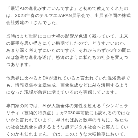
「最近AIの進化がすごいんですよ」と初めて教えてくれたの
は、2023年春のテルマエJAPAN展示会で、出展者仲間の株式
会社秀建のＩさんでした。
当時はまだ世間にコロナ禍の影響が色濃く残っていて、未来
の展望を思い描きにくい時期でしたので、どうすごいのか、
あまり深く考えずにいたのですが、それからわずか3年の間に
AIは急激な進化を遂げ、怒涛のように私たちの社会を変えつ
つあります。
他業界に比べるとDXが遅れていると言われていた温浴業界で
も、情報収集や文章生成、画像生成などにAIを活用するよう
になった現場が急速に増えているのを実感しています。
専門家の間では、AIが人類全体の知性を超える「シンギュラ
リティ（技術的特異点）」が2030年前後にも訪れるのではな
いかと言われています。早ければあと数年のうちに、私たち
の社会は想像を超えるような超デジタル社会へと突入してい
くのかも知れません。では、このような大転換期において、