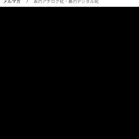
ョ
メルマガ
表のアナログ化・裏のデジタル化
ン