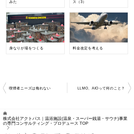
みた
ス（3）
身なりが場をつくる
料金改定を考える
投
喫煙者ニーズは侮れない
LLMO、AIOって何のこと？
稿
ナ
ビ
ゲ
株式会社アクトパス｜温浴施設(温泉・スーパー銭湯・サウナ)事業
ー
の専門コンサルティング・プロデュース
TOP
シ