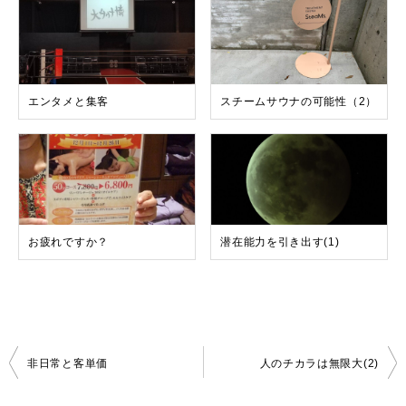
エンタメと集客
スチームサウナの可能性（2）
お疲れですか？
潜在能力を引き出す(1)
投
非日常と客単価
人のチカラは無限大(2)
稿
ナ