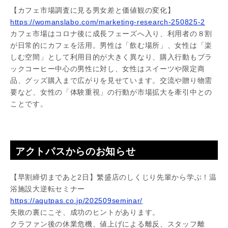
【カフェ市場調査に見る男女差と価値観の変化】
https://womanslabo.com/marketing-research-250825-2
カフェ市場はコロナ後に成長フェーズへ入り、利用者の８割
が日常的にカフェを活用。男性は「飲む場所」、女性は「楽
しむ空間」として利用目的が大きく異なり、購入行動もブラ
ックコーヒー中心の男性に対し、女性はスイーツや限定商
品、グッズ購入まで広がりを見せています。交流や贈り物需
要など、女性の「体験重視」の行動が市場拡大を牽引中との
ことです。
アクトパスからのお知らせ
【早割締切まであと2日】繁盛店のしくじり先輩から学ぶ！温
浴施設大逆転セミナー
https://aqutpas.co.jp/202509seminar/
失敗の裏にこそ、成功のヒントがあります。
クラファン後の休業危機、値上げによる離反、スタッフ離