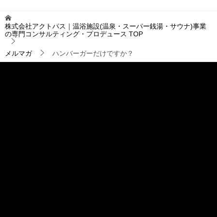
ビ
ゲ
株式会社アクトパス｜温浴施設(温泉・スーパー銭湯・サウナ)事業
ー
の専門コンサルティング・プロデュース
TOP
シ
ョ
メルマガ
ハンバーガーだけですか？
ン