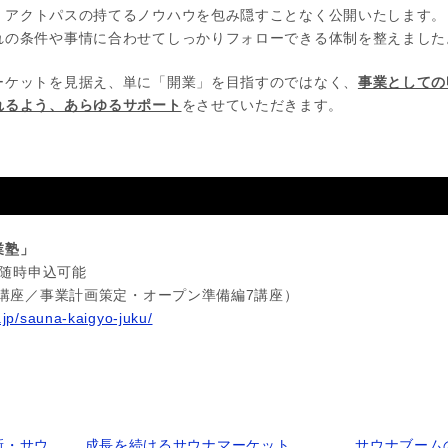
。アクトパスの持てるノウハウを包み隠すことなく公開いたします。
れの条件や事情に合わせてしっかりフォローできる体制を整えました
ーケットを見据え、単に「開業」を目指すのではなく、
事業としての
れるよう、あらゆるサポート
をさせていただきます。
業塾」
り随時申込可能
0講座／事業計画策定・オープン準備編7講座）
.jp/sauna-kaigyo-juku/
新・サウ
成長を続けるサウナマーケット
サウナブーム