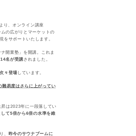
日より、オンライン講座
ームの広がりとマーケットの
現をサポートいたします。
ウナ開業塾」を開講。これま
214名が受講
されました。
次々登場
しています。
の難易度はさらに上がってい
昇は2023年に一段落してい
として5倍から6倍の水準を維
り、
昨今のサウナブームに