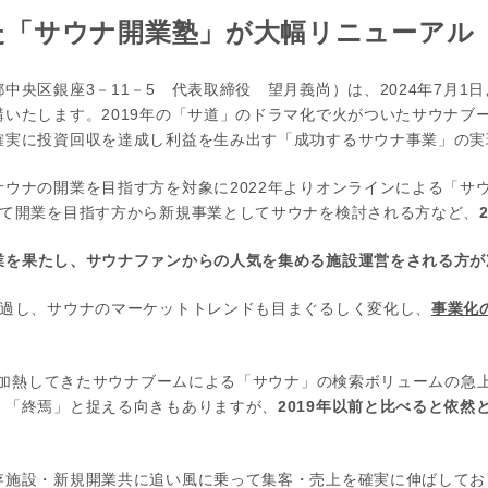
した「サウナ開業塾」が大幅リニューアル
中央区銀座3－11－5 代表取締役 望月義尚）は、2024年7月1
いたします。2019年の「サ道」のドラマ化で火がついたサウナブ
確実に投資回収を達成し利益を生み出す「成功するサウナ事業」の実
ウナの開業を目指す方を対象に2022年よりオンラインによる「サ
して開業を目指す方から新規事業としてサウナを検討される方など、
業を果たし、サウナファンからの人気を集める施設運営をされる方が
経過し、サウナのマーケットトレンドも目まぐるしく変化し、
事業化
と、加熱してきたサウナブームによる「サウナ」の検索ボリュームの急上
」「終焉」と捉える向きもありますが、
2019年以前と比べると依然
存施設・新規開業共に追い風に乗って集客・売上を確実に伸ばしてお