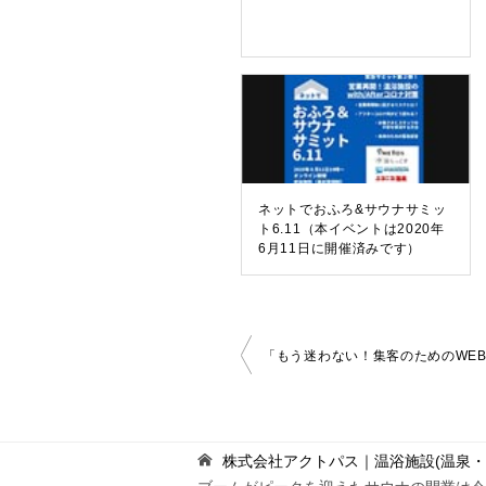
ネットでおふろ&サウナサミッ
ト6.11（本イベントは2020年
6月11日に開催済みです）
投
稿
ナ
ビ
ゲ
株式会社アクトパス｜温浴施設(温泉
ー