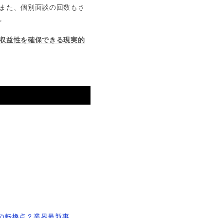
また、個別面談の回数もさ
。
収益性を確保できる現実的
の転換点？業界最新事