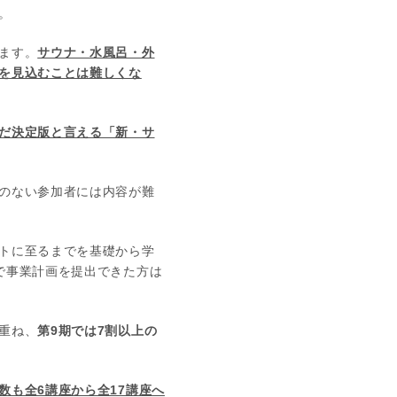
。
ます。
サウナ・水風呂・外
を見込むことは難しくな
だ決定版と言える「新・サ
のない参加者には内容が難
トに至るまでを基礎から学
で事業計画を提出できた方は
重ね、
第9期では7割以上の
数も全6講座から全17講座へ