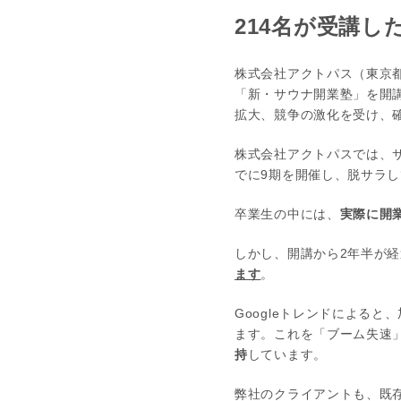
214名が受講
株式会社アクトパス（東京都
「新・サウナ開業塾」を開講
拡大、競争の激化を受け、
株式会社アクトパスでは、サ
でに9期を開催し、脱サラ
卒業生の中には、
実際に開
しかし、開講から2年半が
ます
。
Googleトレンドによる
ます。これを「ブーム失速
持
しています。
弊社のクライアントも、既