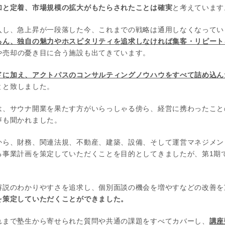
加と定着、市場規模の拡大がもたらされたことは確実
と考えています
入し、急上昇が一段落した今、これまでの戦略は通用しなくなってい
ろん、独自の魅力やホスピタリティを追求しなければ集客・リピート
や売却の憂き目に合う施設も出てきています。
ドに加え、アクトパスのコンサルティングノウハウをすべて詰め込ん
とと致しました。
は、サウナ開業を果たす方がいらっしゃる傍ら、経営に携わったこと
声も聞かれました。
から、財務、関連法規、不動産、建築、設備、そして運営マネジメン
る事業計画を策定していただくことを目的としてきましたが、第1期
解説のわかりやすさを追求し、個別面談の機会を増やすなどの改善を
を策定していただくことができました。
れまで塾生から寄せられた質問や共通の課題をすべてカバーし、
講座