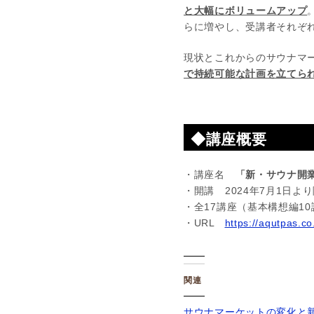
と大幅にボリュームアップ
らに増やし、受講者それぞ
現状とこれからのサウナマ
で持続可能な計画を立てら
◆講座概要
・講座名
「新・サウナ開
・開講 2024年7月1日よ
・全17講座（基本構想編1
・URL
https://aqutpas.co
関連
サウナマーケットの変化と