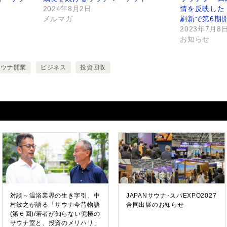
2024年8月2日
情を反映した
メルマガ
刷新で第6期
2023年7月8
お知らせ
サウナ開業
ビジネス
投資回収
対談～温浴業界の生き字引、中
JAPANサウナ･スパEXPO2027
村敏之が語る「サウナ今昔物語
合同出展のお知らせ
(第６回)/若者が知らない究極の
サウナ室と、投資のメリハリ」