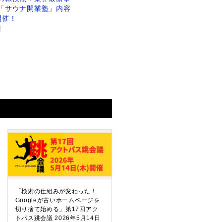
「サウナ開業塾」内容
開催！
日
「検索の仕組みが変わった！
Googleが古いホームページを
切り捨て始める」第17回アク
トパス跳会議 2026年5月14日