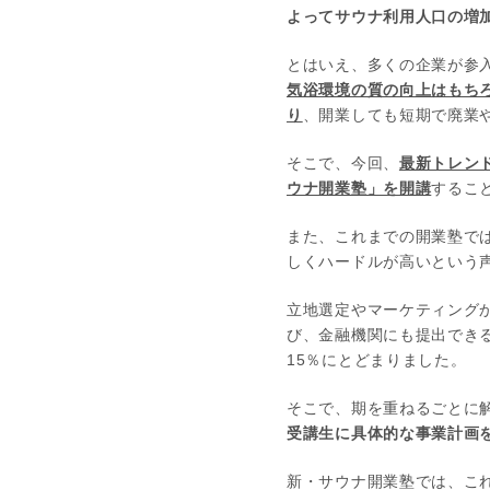
よってサウナ利用人口の増
とはいえ、多くの企業が参
気浴環境の質の向上はもち
り
、開業しても短期で廃業
そこで、今回、
最新トレン
ウナ開業塾」を開講
するこ
また、これまでの開業塾で
しくハードルが高いという
立地選定やマーケティング
び、金融機関にも提出でき
15％にとどまりました。
そこで、期を重ねるごとに
受講生に具体的な事業計画
新・サウナ開業塾では、こ