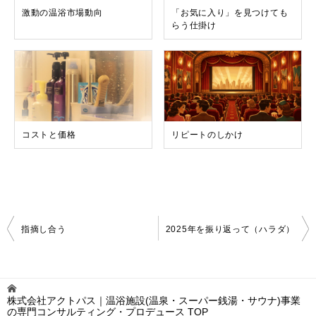
激動の温浴市場動向
「お気に入り」を見つけても
らう仕掛け
コストと価格
リピートのしかけ
投
指摘し合う
2025年を振り返って（ハラダ）
稿
ナ
ビ
ゲ
株式会社アクトパス｜温浴施設(温泉・スーパー銭湯・サウナ)事業
ー
の専門コンサルティング・プロデュース
TOP