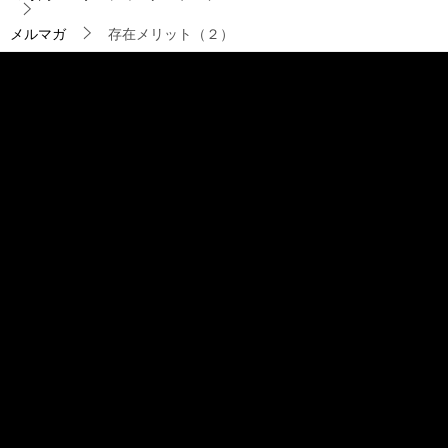
シ
ョ
メルマガ
存在メリット（２）
ン