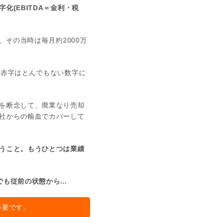
(EBITDA＝金利・税
、その当時は毎月約2000万
積赤字はとんでもない数字に
を断念して、廃業なり売却
社からの輸血でカバーして
うこと。もうひとつは業績
でも従前の状態から…
必要です。