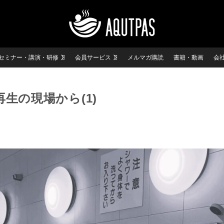
セミナー・講演・研修
会員サービス
メルマガ購読
書籍・動画
会
生の現場から(1)