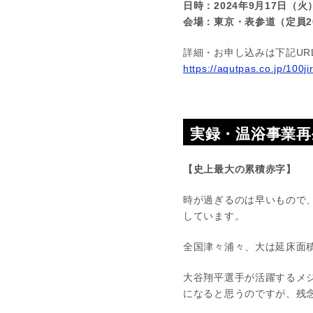
日時：2024年9月17日（火
会場：東京・表参道（定員2
詳細・お申し込みは下記UR
https://aqutpas.co.jp/100ji
実録・温浴事業再
【史上最大の累積赤字】
時が過ぎるのは早いもので
しています。
全国津々浦々、大は延床面
大谷翔平選手が活躍するメ
になると思うのですが、残