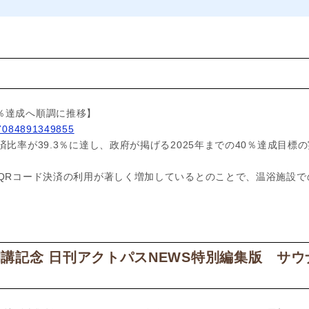
ス
％達成へ順調に推移】
57084891349855
済比率が39.3％に達し、政府が掲げる2025年までの40％達成目
のQRコード決済の利用が著しく増加しているとのことで、温浴施設
講記念 日刊アクトパスNEWS特別編集版 サ