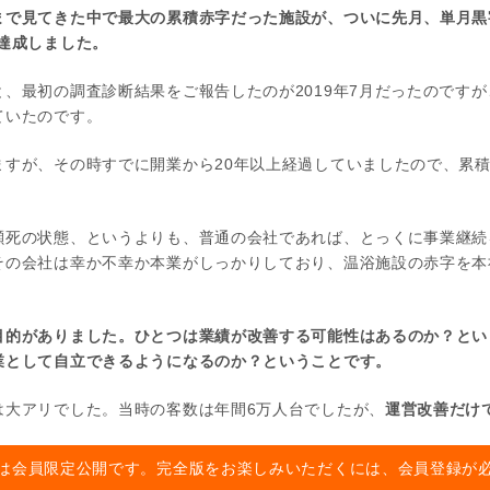
で見てきた中で最大の累積赤字だった施設が、ついに先月、単月黒字化
達成しました。
、最初の調査診断結果をご報告したのが2019年7月だったのですが
ていたのです。
ますが、その時すでに開業から20年以上経過していましたので、累
瀕死の状態、というよりも、普通の会社であれば、とっくに事業継続
その会社は幸か不幸か本業がしっかりしており、温浴施設の赤字を本
目的がありました。ひとつは業績が改善する可能性はあるのか？とい
業として自立できるようになるのか？ということです。
は大アリでした。当時の客数は年間6万人台でしたが、
運営改善だけ
は会員限定公開です。完全版をお楽しみいただくには、会員登録が