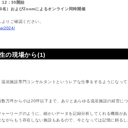
）12：30開始
0名）およびZoomによるオンライン同時開催
Lよりご確認ください。
rei2024/
生の現場から(1)
、温浴施設専門コンサルタントというレアな仕事をするようになって
積数万坪から小は20坪以下まで、ありとあらゆる温浴施設の経営に
ジャーリーグのように、細かいデータを記録分析してくれる機能があ
念ながらもう存在しない施設もあるので、今となっては記憶に頼るし