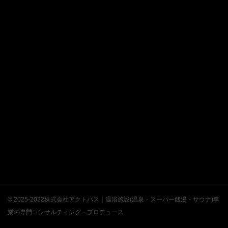
© 2025-2022株式会社アクトパス｜温浴施設(温泉・スーパー銭湯・サウナ)事
業の専門コンサルティング・プロデュース