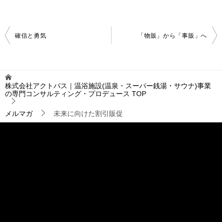
投
確信と勇気
「物販」から「事販」へ
稿
ナ
ビ
ゲ
株式会社アクトパス｜温浴施設(温泉・スーパー銭湯・サウナ)事業
ー
の専門コンサルティング・プロデュース
TOP
シ
ョ
メルマガ
未来に向けた割引販促
ン