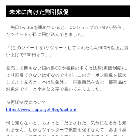
未来に向けた割引販促
先日Twitterを眺めていると、CDショップのHMVが発信し
たツイートが目に飛び込んできました。
「(このツイートを)リツイートしてくれたら4,000円以上お買
い上げで700円オフ」。
発売して間もない国内盤CDや書籍の多くは法律(再販制度)に
より割引できないはずなのですが…このクーポン画像を拡大
してよく見ると「本は対象外」「再販商品を含む一部商品は
対象外です」と小さな文字で書いてありました。
※再販制度について
https://www.riaj.or.jp/f/leg/saihan/
何も知らないと、ちょっと「だまされた」気分になるかも知
れません。しかもツイッターで拡散を促すなんて…あまり感