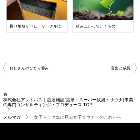
掘り炬燵がベビーサークルに
積み上がっていくもの
投
おじさんのひとり呑み
言葉と成長
稿
ナ
ビ
ゲ
株式会社アクトパス｜温浴施設(温泉・スーパー銭湯・サウナ)事業
ー
の専門コンサルティング・プロデュース
TOP
シ
ョ
メルマガ
女子ドラクエに見る女子サウナーのこれから
ン