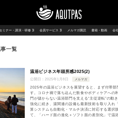
セミナー・講演・研修
会員サービス
メルマガ購読
書籍・動画
会
記事一覧
温浴ビジネス年頭所感2025(2)
公開日：
2025年1月8日
メルマガ
2025年の温浴ビジネスを展望すると、まず付帯
す。コロナ禍で落ち込んだ飲食やボディケアへの
門が儲からない温浴部門を支える“主従逆転”の動
強化に続き、湯関連の設備も最新技術を取り入れ
算システムも自動化・マルチ決済に対応する選択
て、「ハード面の進化＋ソフト面の差別化」で温