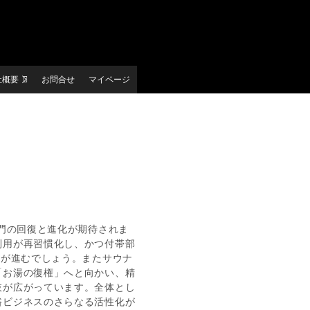
社概要
お問合せ
マイページ
部門の回復と進化が期待されま
利用が再習慣化し、かつ付帯部
きが進むでしょう。またサウナ
「お湯の復権」へと向かい、精
肢が広がっています。全体とし
浴ビジネスのさらなる活性化が