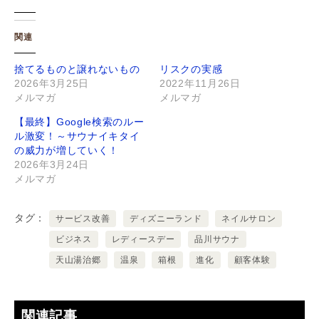
関連
捨てるものと譲れないもの
リスクの実感
2026年3月25日
2022年11月26日
メルマガ
メルマガ
【最終】Google検索のルー
ル激変！～サウナイキタイ
の威力が増していく！
2026年3月24日
メルマガ
タグ
サービス改善
ディズニーランド
ネイルサロン
ビジネス
レディースデー
品川サウナ
天山湯治郷
温泉
箱根
進化
顧客体験
関連記事