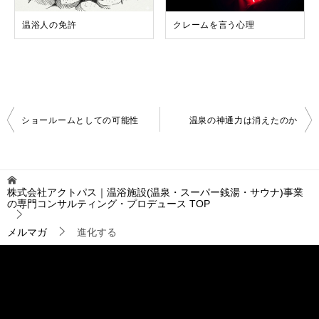
温浴人の免許
クレームを言う心理
投
ショールームとしての可能性
温泉の神通力は消えたのか
稿
ナ
ビ
ゲ
株式会社アクトパス｜温浴施設(温泉・スーパー銭湯・サウナ)事業
ー
の専門コンサルティング・プロデュース
TOP
シ
ョ
メルマガ
進化する
ン