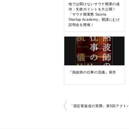
他では聞けないサウナ開業の成
功・失敗ポイントを大公開！
「サウナ開業塾 Sauna
Startup Academy」開講にむけ
説明会を開催！
『熱波師の仕事の流儀』発売
投
「固定客販促の実際」第5回アクト
稿
ナ
ビ