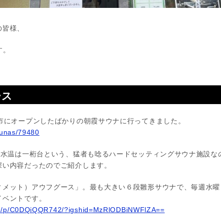
の皆様、
す。
ース
市にオープンしたばかりの朝霞サウナに行ってきました。
saunas/79480
呂の水温は一桁台という、猛者も唸るハードセッティングサウナ施設な
深い内容だったのでご紹介します。
メット）アウフグース」。最も大きい６段雛形サウナで、毎週水曜日
イベントです。
com/p/C0DQiQQR742/?igshid=MzRlODBiNWFlZA==