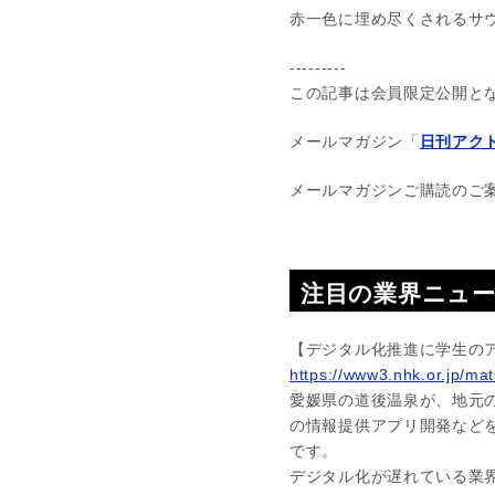
赤一色に埋め尽くされるサ
---------
この記事は会員限定公開と
メールマガジン「
日刊アクト
メールマガジンご購読のご
注目の業界ニュ
【デジタル化推進に学生の
https://www3.nhk.or.jp/m
愛媛県の道後温泉が、地元
の情報提供アプリ開発など
です。
デジタル化が遅れている業