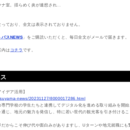
ウナ室。揺らめく炎が連想され…
なっており、全文は表示されておりません。
パスNEWS
」をご購読いただくと、毎日全文がメールで届きます。
案内は
コチラ
です。
ース
アイデア活用】
atsuyama-news/20231127/8000017286.html
の専門学校の学生たちと連携してデジタル化を進める取り組みを開始
を通じ、地元の魅力を発信し、特に若い世代の観光客を引き付けるこ
界だからこそ伸び代や面白みがありますし、Uターンや地元就職にも