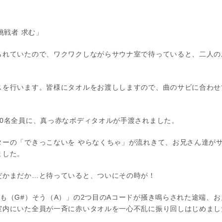
挑戦者 求む」
られていたので、ワクワクしながらサウナ室で待っていると、二人の
スを行います。皆様にタオルをお渡ししますので、曲のサビに合わせ
20名全員に、真っ赤なボディタオルが手渡されました。
ターの「できっこないを やらなくちゃ」が流れきて、お兄さん達が
ました。
だかまだか…と待っていると、ついにその時が！
も（G#）そう（A）」の2つ目のAコードが掻き鳴らされた途端、
室内にいた全員が一斉に赤いタオルを一心不乱に振り回しはじめまし