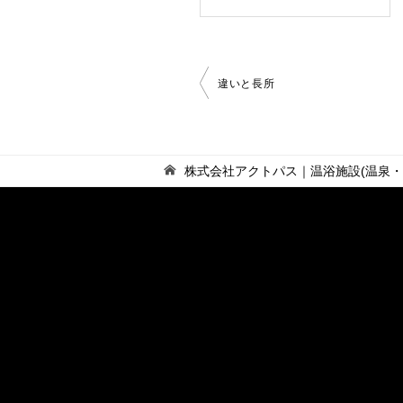
投
違いと長所
稿
ナ
ビ
ゲ
株式会社アクトパス｜温浴施設(温泉
ー
シ
ョ
ン