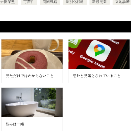
ウナ開業塾
可変性
商圏戦略
差別化戦略
新規開業
立地診断
見ただけではわからないこと
意外と見落とされていること
悩みは一緒