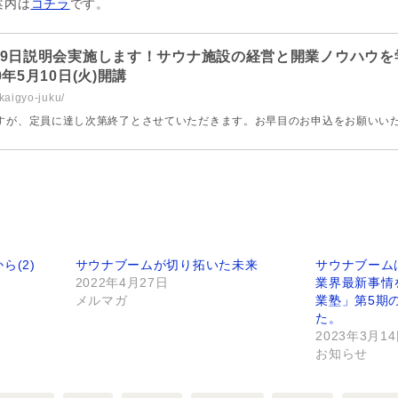
案内は
コチラ
です。
19日説明会実施します！サウナ施設の経営と開業ノウハウを
年5月10日(火)開講
-kaigyo-juku/
)ですが、定員に達し次第終了とさせていただきます。お早目のお申込をお願いい
ら(2)
サウナブームが切り拓いた未来
サウナブーム
2022年4月27日
業界最新事情
メルマガ
業塾」第5期
た。
2023年3月1
お知らせ