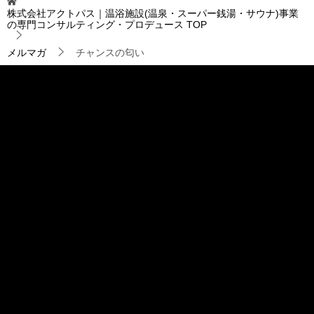
ゲ
株式会社アクトパス｜温浴施設(温泉・スーパー銭湯・サウナ)事業
ー
の専門コンサルティング・プロデュース
TOP
シ
ョ
メルマガ
チャンスの匂い
ン