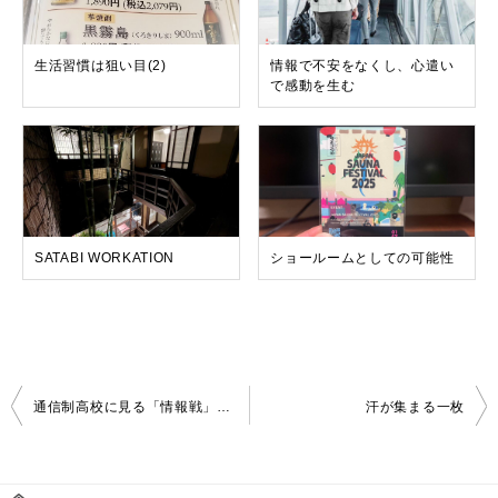
生活習慣は狙い目(2)
情報で不安をなくし、心遣い
で感動を生む
SATABI WORKATION
ショールームとしての可能性
投
通信制高校に見る「情報戦」の極意
汗が集まる一枚
稿
ナ
ビ