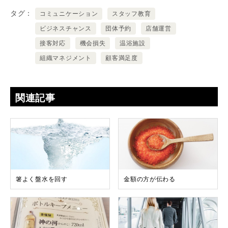
タグ
コミュニケーション
スタッフ教育
ビジネスチャンス
団体予約
店舗運営
接客対応
機会損失
温浴施設
組織マネジメント
顧客満足度
関連記事
箸よく盤水を回す
金額の方が伝わる