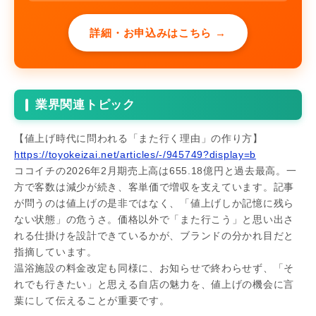
詳細・お申込みはこちら →
業界関連トピック
【値上げ時代に問われる「また行く理由」の作り方】
https://toyokeizai.net/articles/-/945749?display=b
ココイチの2026年2月期売上高は655.18億円と過去最高。一
方で客数は減少が続き、客単価で増収を支えています。記事
が問うのは値上げの是非ではなく、「値上げしか記憶に残ら
ない状態」の危うさ。価格以外で「また行こう」と思い出さ
れる仕掛けを設計できているかが、ブランドの分かれ目だと
指摘しています。
温浴施設の料金改定も同様に、お知らせで終わらせず、「そ
れでも行きたい」と思える自店の魅力を、値上げの機会に言
葉にして伝えることが重要です。