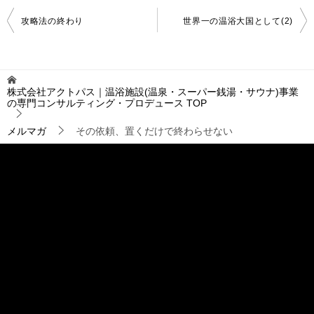
投
攻略法の終わり
世界一の温浴大国として(2)
稿
ナ
ビ
ゲ
株式会社アクトパス｜温浴施設(温泉・スーパー銭湯・サウナ)事業
ー
の専門コンサルティング・プロデュース
TOP
シ
ョ
メルマガ
その依頼、置くだけで終わらせない
ン