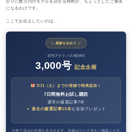
がりに数万円のモデルを試せる時間が、ちょっとしたご褒美
になるわけです。
ここでお伝えしたいのは…
＼ 感謝を込めて ／
日刊アクトパスNEWS
3,000号
記念企画
5/31（土）までの登録で特典追加！
7日間無料お試し購読
通常の厳選記事7本
＋ 過去の厳選記事10本
を追加プレゼント
※終了済みの企画も含まれます。詳細はリンク先をご確認くださ