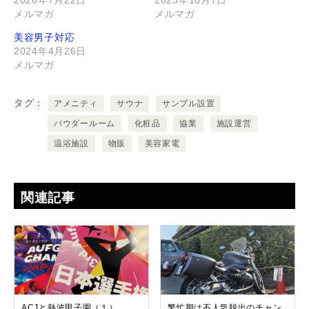
2026年7月22日
2023年10月7日
メルマガ
メルマガ
美容男子対応
2024年4月26日
メルマガ
タグ
アメニティ
サウナ
サンプル設置
パウダールーム
化粧品
協業
施設運営
温浴施設
物販
美容家電
関連記事
ACJと熱波甲子園（１）
繁忙期は不人気脱出のチャン