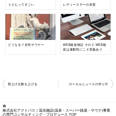
うどんってすごい
レディースデーの本質
どうなる？女性サウナー
WEB販促検証 その２ WEB販
促は連動性にこそ意義あり
投
買上げ点数を上げる
ローカルニュースの作り方
稿
ナ
ビ
ゲ
株式会社アクトパス｜温浴施設(温泉・スーパー銭湯・サウナ)事業
ー
の専門コンサルティング・プロデュース
TOP