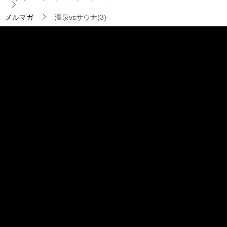
シ
ョ
メルマガ
温泉vsサウナ(3)
ン