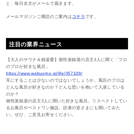
と、毎日全文がメールで届きます。
メールマガジンご購読のご案内は
コチラ
です。
注目の業界ニュース
【大人のサウナ＆銭湯愛】個性派銭湯の店主3人に聞く「フロ
のプロが好きな風呂」
https://www.webuomo.jp/life/357109/
耳にすることは少ないのではないでしょうか。風呂のプロは
どんな風呂が好きなのか？どんな思いを抱いて入湯している
のか？
個性派銭湯の店主3人に聞いた好きな風呂。リスペクトしてい
るお風呂やベストワン施設。読者の皆さまにも聞いてみた
い。ぜひ、ご意見お寄せください。