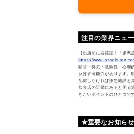
注目の業界ニュ
【出店前に要確認！「嫌悪
https://www.inshokuten.c
騒音・臭気・危険性・心理
及ぼす可能性があります。
配慮しなければ嫌悪施設と
飲食店の近隣にあると困る
きたいポイントのひとつで
★重要なお知ら