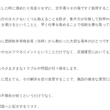
生した時に溜めたり先送りせずに、文字通りその場ですぐ処理するこ
進行のタスクをいくつも抱えることを防ぎ、集中力が分散して効率や
とを避けるということと、早く仕事を進めることで信頼を勝ち取って
めに恩師舩井幸雄会長（当時）から教わった大切な基本のひとつです
ンのセルフマネジメントということだけでなく、店舗運営においても
大小さまざまなトラブルや問題が日々発生します。
とに思えても、その解決を怠り放置することで、施設の健全な運営に
。
の不都合が続くというだけでなく、
問題へと拡大するリスク」