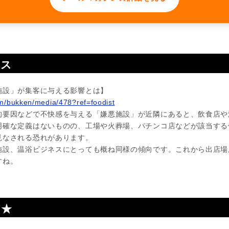
ース
施設」が集客に与える影響とは】
om/bukken/media/478?ref=foodist
的要因などで不快感を与える「嫌悪施設」が近隣にあると、飲食店や
明確な定義はないものの、工場や火葬場、パチンコ店などが該当する
見なされる恐れがあります。
施設、温浴ビジネスにとっても概ね同様の傾向です。これから出店場
すね。
せ★