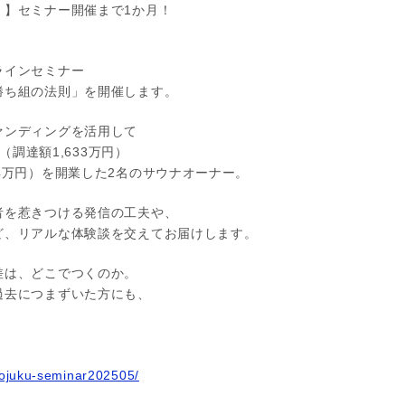
！】セミナー開催まで1か月！
ラインセミナー
勝ち組の法則」を開催します。
ァンディングを活用して
O」（調達額1,633万円）
4万円）を開業した2名のサウナオーナー。
者を惹きつける発信の工夫や、
ど、リアルな体験談を交えてお届けします。
差は、どこでつくのか。
過去につまずいた方にも、
。
gyojuku-seminar202505/