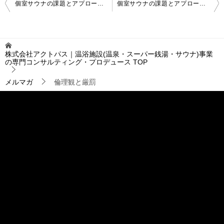
個室サウナの課題とアプローチ〈課題編〉
個室サウナの課題とアプローチ(2)
稿
ナ
ビ
ゲ
株式会社アクトパス｜温浴施設(温泉・スーパー銭湯・サウナ)事業
ー
の専門コンサルティング・プロデュース
TOP
シ
ョ
メルマガ
倫理観と厳罰
ン