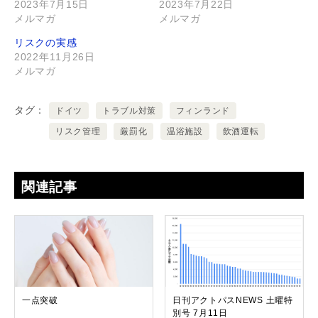
2023年7月15日
2023年7月22日
メルマガ
メルマガ
リスクの実感
2022年11月26日
メルマガ
タグ
ドイツ
トラブル対策
フィンランド
リスク管理
厳罰化
温浴施設
飲酒運転
関連記事
一点突破
日刊アクトパスNEWS 土曜特
別号 7月11日