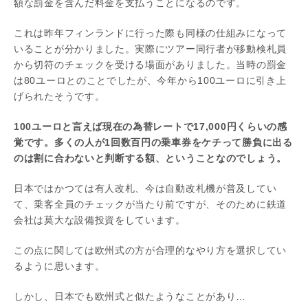
額な罰金を含んだ料金を支払うことになるのです。
これは昨年フィンランドに行った際も同様の仕組みになって
いることが分かりました。実際にツアー同行者が移動検札員
から切符のチェックを受ける場面がありました。当時の罰金
は80ユーロとのことでしたが、今年から100ユーロに引き上
げられたそうです。
100ユーロと言えば現在の為替レートで17,000円くらいの感
覚です。多くの人が1回数百円の乗車券をケチって勝負に出る
のは割に合わないと判断する額、ということなのでしょう。
日本ではかつては有人改札、今は自動改札機が普及してい
て、乗客全員のチェックが当たり前ですが、そのために鉄道
会社は莫大な設備投資をしています。
この点に関しては欧州式の方が合理的なやり方を選択してい
るように思います。
しかし、日本でも欧州式と似たようなことがあり…