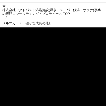
ビ
ゲ
株式会社アクトパス｜温浴施設(温泉・スーパー銭湯・サウナ)事業
ー
の専門コンサルティング・プロデュース
TOP
シ
ョ
メルマガ
確かな成長の兆し
ン