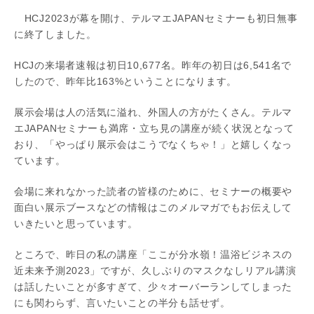
HCJ2023が幕を開け、テルマエJAPANセミナーも初日無事
に終了しました。
HCJの来場者速報は初日10,677名。昨年の初日は6,541名で
したので、昨年比163%ということになります。
展示会場は人の活気に溢れ、外国人の方がたくさん。テルマ
エJAPANセミナーも満席・立ち見の講座が続く状況となって
おり、「やっぱり展示会はこうでなくちゃ！」と嬉しくなっ
ています。
会場に来れなかった読者の皆様のために、セミナーの概要や
面白い展示ブースなどの情報はこのメルマガでもお伝えして
いきたいと思っています。
ところで、昨日の私の講座「ここが分水嶺！温浴ビジネスの
近未来予測2023」ですが、久しぶりのマスクなしリアル講演
は話したいことが多すぎて、少々オーバーランしてしまった
にも関わらず、言いたいことの半分も話せず。