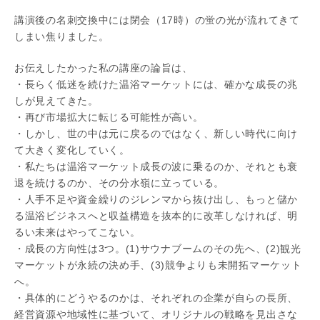
講演後の名刺交換中には閉会（17時）の蛍の光が流れてきて
しまい焦りました。
お伝えしたかった私の講座の論旨は、
・長らく低迷を続けた温浴マーケットには、確かな成長の兆
しが見えてきた。
・再び市場拡大に転じる可能性が高い。
・しかし、世の中は元に戻るのではなく、新しい時代に向け
て大きく変化していく。
・私たちは温浴マーケット成長の波に乗るのか、それとも衰
退を続けるのか、その分水嶺に立っている。
・人手不足や資金繰りのジレンマから抜け出し、もっと儲か
る温浴ビジネスへと収益構造を抜本的に改革しなければ、明
るい未来はやってこない。
・成長の方向性は3つ。(1)サウナブームのその先へ、(2)観光
マーケットが永続の決め手、(3)競争よりも未開拓マーケット
へ。
・具体的にどうやるのかは、それぞれの企業が自らの長所、
経営資源や地域性に基づいて、オリジナルの戦略を見出さな