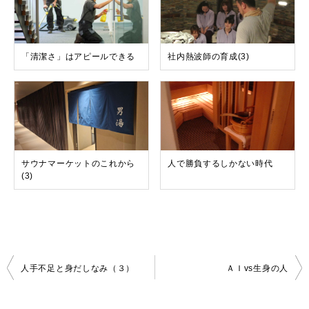
「清潔さ」はアピールできる
社内熱波師の育成(3)
サウナマーケットのこれから
人で勝負するしかない時代
(3)
投
人手不足と身だしなみ（３）
ＡＩvs生身の人
稿
ナ