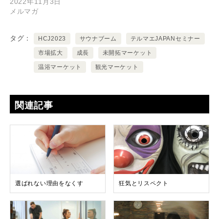
2022年11月3日
メルマガ
タグ
HCJ2023
サウナブーム
テルマエJAPANセミナー
市場拡大
成長
未開拓マーケット
温浴マーケット
観光マーケット
関連記事
選ばれない理由をなくす
狂気とリスペクト