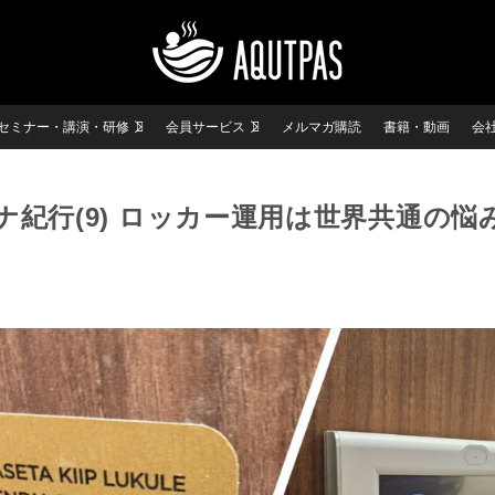
セミナー・講演・研修
会員サービス
メルマガ購読
書籍・動画
会
紀行(9) ロッカー運用は世界共通の悩