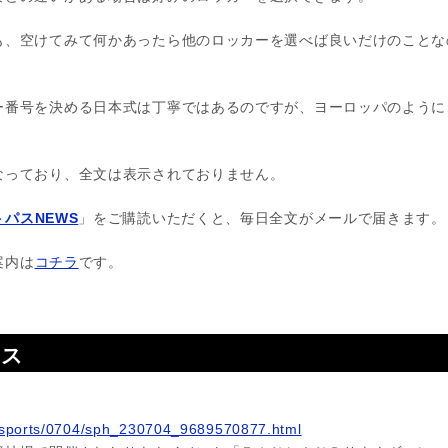
も、空けてみて何かあったら他のロッカーを選べば良いだけのことな
ー番号を決める日本式は丁寧ではあるのですが、ヨーロッパのように
なっており、全文は表示されておりません。
パスNEWS
」をご購読いただくと、毎日全文がメールで届きます。
案内は
コチラ
です。
ース
jp/sports/0704/sph_230704_9689570877.html