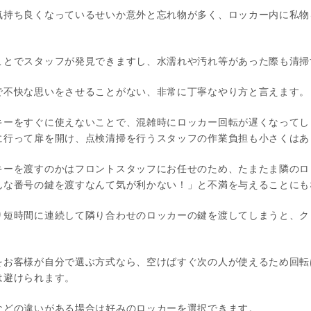
気持ち良くなっているせいか意外と忘れ物が多く、ロッカー内に私物
ことでスタッフが発見できますし、水濡れや汚れ等があった際も清掃
で不快な思いをさせることがない、非常に丁寧なやり方と言えます。
キーをすぐに使えないことで、混雑時にロッカー回転が遅くなってし
に行って扉を開け、点検清掃を行うスタッフの作業負担も小さくはあ
キーを渡すのかはフロントスタッフにお任せのため、たまたま隣のロ
んな番号の鍵を渡すなんて気が利かない！」と不満を与えることにも
り短時間に連続して隣り合わせのロッカーの鍵を渡してしまうと、ク
をお客様が自分で選ぶ方式なら、空けばすぐ次の人が使えるため回転
は避けられます。
などの違いがある場合は好みのロッカーを選択できます。