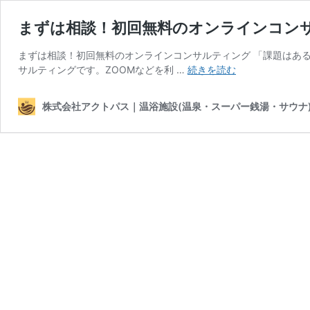
まずは相談！初回無料のオンラインコンサ
まずは相談！初回無料のオンラインコンサルティング 「課題はあ
ま
サルティングです。ZOOMなどを利 …
続きを読む
ず
は
株式会社アクトパス｜温浴施設(温泉・スーパー銭湯・サウナ
相
談！
初
回
無
料
の
オ
ン
ラ
イ
ン
コ
ン