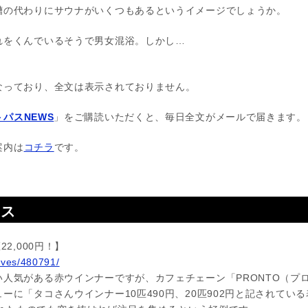
槽の代わりにサウナがいくつもあるというイメージでしょうか。
れをくんでいるそうで男女混浴。しかし…
なっており、全文は表示されておりません。
パスNEWS
」をご購読いただくと、毎日全文がメールで届きます。
案内は
コチラ
です。
ース
2,000円！】
hives/480791/
人気がある赤ウインナーですが、カフェチェーン「PRONTO（プ
ーに「タコさんウインナー10匹490円、20匹902円と記されている