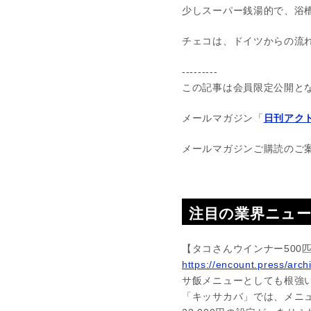
少しスーパー銭湯的で、浴
チェコは、ドイツからの流
---------
この記事は会員限定公開と
メールマガジン「
日刊アクト
メールマガジンご購読のご
注目の業界ニュ
【タコさんウインナー500匹2
https://encount.press/arc
サ飯メニューとしても根強い
「キッサカバ」では、メニュ