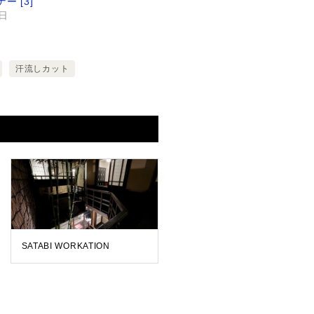
ー [3]
2日
汗流しカット
SATABI WORKATION