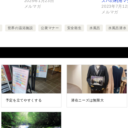
2025年1月23日
スパの利用マナ
メルマガ
2023年7月1
メルマガ
世界の温浴施設
公衆マナー
安全衛生
水風呂
水風呂潜水
予定を立てやすくする
潜在ニーズは無限大