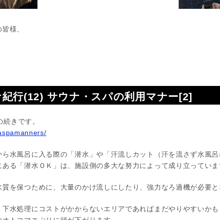
の皆様、
。
行(12) サウナ・スパの利用マナー[2]
)の続きです。
naspamanners/
から水風呂に入る際の「潜水」や「汗流しカット（汗を流さず水風呂
にある「潜水ＯＫ」は、施設側の多大な努力によって成り立っていま
水質を保つために、大量のかけ流しにしたり、強力なろ過機が必要と
、下水処理にコストがかからないエリアであればまだやりやすいかも