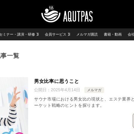
セミナー・講演・研修
会員サービス
メルマガ購読
書籍・動画
会
記事一覧
男女比率に思うこと
公開日：
2025年4月14日
メルマガ
サウナ市場における男女比の現状と、エステ業界
ーケット戦略のヒントを探ります。