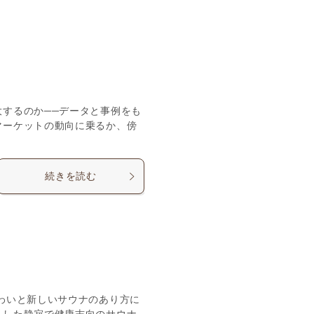
するのか──データと事例をも
マーケットの動向に乗るか、傍
続きを読む
わいと新しいサウナのあり方に
とした静寂で健康志向のサウナ