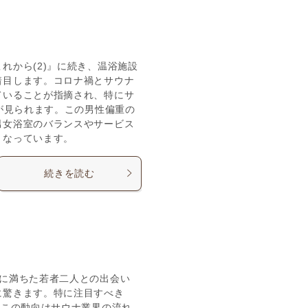
れから(2)』に続き、温浴施設
着目します。コロナ禍とサウナ
ていることが指摘され、特にサ
率が見られます。この男性偏重の
男女浴室のバランスやサービス
となっています。
続きを読む
愛に満ちた若者二人との出会い
に驚きます。特に注目すべき
。この動向はサウナ業界の流れ