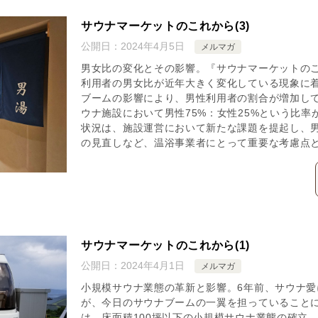
サウナマーケットのこれから(3)
公開日：
2024年4月5日
メルマガ
男女比の変化とその影響。『サウナマーケットのこ
利用者の男女比が近年大きく変化している現象に
ブームの影響により、男性利用者の割合が増加し
ウナ施設において男性75%：女性25%という比
状況は、施設運営において新たな課題を提起し、
の見直しなど、温浴事業者にとって重要な考慮点
サウナマーケットのこれから(1)
公開日：
2024年4月1日
メルマガ
小規模サウナ業態の革新と影響。6年前、サウナ
が、今日のサウナブームの一翼を担っていること
は、床面積100坪以下の小規模サウナ業態の確立