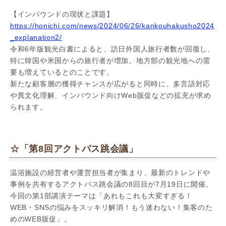
【インバウンドの現状と課題】
https://honichi.com/news/2024/06/26/kankouhakusho2024
_explanation2/
令和6年版観光白書によると、訪日外国人旅行者数が回復し、
特に韓国や米国からの旅行者が増加。地方部の観光地への需
要も増えているとのことです。
新たな顧客層の獲得チャンスが広がると同時に、多言語対応
や異文化理解、インバウンド向けWeb販促などの拡充が求め
られます。
☆「第8回アクトパス跳会議」
温浴施設の経営者や運営担当者が集まり、最新のトレンドや
事例を共有するアクトパス跳会議の8回目が7月19日に開催。
今回の第1部講演テーマは「あれもこれも大変すぎる！
WEB・SNSの悩みをスッキリ解消！もう迷わない！集客のた
めのWEB販促」。