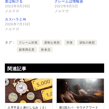
道は拓ける
クレームは情報源
2022年9月28日
2022年8月5日
メルマガ
メルマガ
カスハラとAI
2026年7月15日
メルマガ
タグ
クレーム対策
柔軟な発想
空港
逆転の発想
顧客満足度
飲食店
関連記事
人手不足と身だしなみ（３）
第1回スパ・サウナアワード