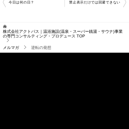
投
今日は何の日？
禁止表示だけでは回避できない
稿
ナ
ビ
ゲ
株式会社アクトパス｜温浴施設(温泉・スーパー銭湯・サウナ)事業
ー
の専門コンサルティング・プロデュース
TOP
シ
ョ
メルマガ
逆転の発想
ン