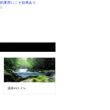
ラシ的運用にこそ効果あり
5日
温浴vsトイレ