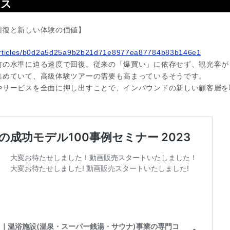
ース
回復と新しい体験の価値】
p/articles/b0d2a5d25a9b2b21d71e8977ea87784b83b146e1
前の水準に迫る速度で回復。従来の「爆買い」に依存せず、観光客が
集めていて、高級体験ツアーの需要も高まっているそうです。
やサービスを全面に押し出すことで、インバウンドの新しい顧客層を