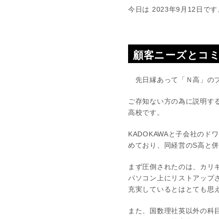
今日は 2023年9月12日で
顧客ニーズとコ
先日縁あって「Ｎ高」のプ
ご存知ない方の為に説明す
高校です。
KADOKAWAと子会社の
めており、同経営のS高と
まず圧倒されたのは、カリ
パソコン上にリストアップ
充実しているとはとても思
また、国数理社英以外の科