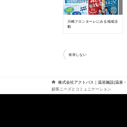
川崎フロンターレにみる地域活
動
投
依存しない
稿
ナ
ビ
ゲ
株式会社アクトパス｜温浴施設(温泉
ー
顧客ニーズとコミュニケーション
シ
ョ
ン