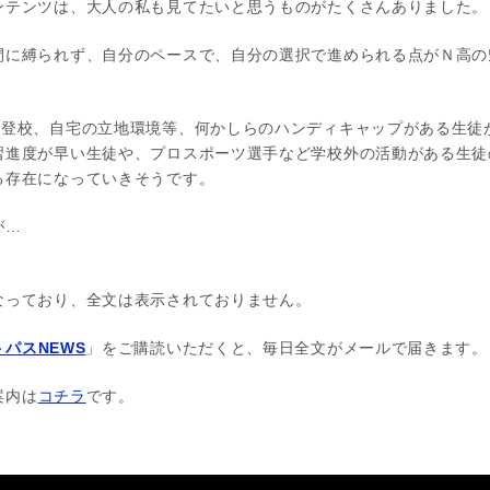
ンテンツは、大人の私も見てたいと思うものがたくさんありました。
間に縛られず、自分のペースで、自分の選択で進められる点がＮ高の
不登校、自宅の立地環境等、何かしらのハンディキャップがある生徒
習進度が早い生徒や、プロスポーツ選手など学校外の活動がある生徒
る存在になっていきそうです。
が…
なっており、全文は表示されておりません。
パスNEWS
」をご購読いただくと、毎日全文がメールで届きます。
案内は
コチラ
です。