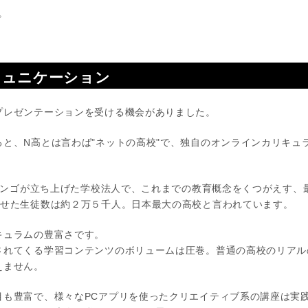
す。
ミュニケーション
レゼンテーションを受ける機会がありました。
ると、N高とは言わば"ネットの高校"で、独自のオンラインカリキュ
ドワンゴが立ち上げた学校法人で、これまでの教育概念をくつがえす
併せた生徒数は約２万５千人。日本最大の高校と言われています。
キュラムの豊富さです。
されてくる学習コンテンツのボリュームは圧巻。普通の高校のリアル
えません。
目も豊富で、様々なPCアプリを使ったクリエイティブ系の講座は実