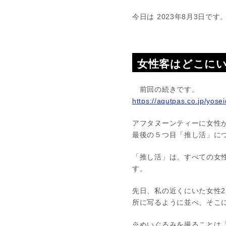
今日は 2023年8月3日です
女性客はどこに
前回の続きです。
https://aqutpas.co.jp/yo
アフタヌーンティーに女性
最後の５つ目「推し活」に
「推し活」は、すべての女
す。
先日、私の近くにいた女性
所に写るように並べ、そこ
※ぬいぐるみを撮ることは