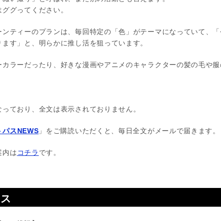
はググってください。
ーンティーのプランは、毎回特定の「色」がテーマになっていて、「
ります」と、明らかに推し活を狙っています。
ーカラーだったり、好きな漫画やアニメのキャラクターの髪の毛や服
なっており、全文は表示されておりません。
パスNEWS
」をご購読いただくと、毎日全文がメールで届きます。
案内は
コチラ
です。
ース