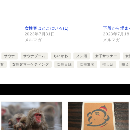
女性客はどこにいる(1)
下段から埋ま
2023年7月31日
2023年7月1
メルマガ
メルマガ
サウナ
サウナブーム
ちいかわ
ヌン活
女子サウナー
女
性客
女性客マーケティング
女性目線
女性集客
推し活
映え