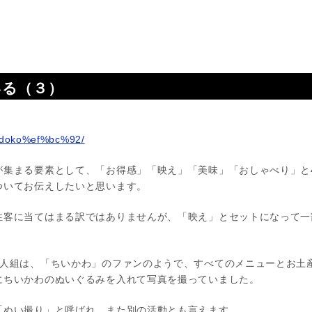
。
いる（３）
seidoko%ef%bc%92/
が集まる要素として、「お得感」「映え」「美味」「おしゃべり」と
ついてお伝えしたいと思います。
性客に当てはまる訳ではありませんが、「映え」とセットになって一
2人組は、「ちいかわ」のファンのようで、すべてのメニューとお土
にちいかわのぬいぐるみを入れて写真を撮っていました。
「ぬい撮り」と呼ばれ、また別の活動とも言えます。