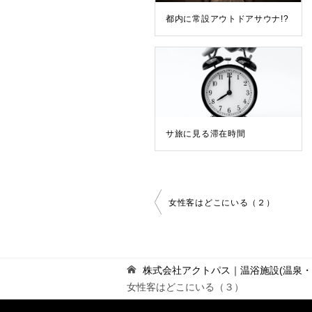
都内に常設アウトドアサウナ!?
サ旅に見る滞在時間
投
女性客はどこにいる（２）
稿
ナ
ビ
ゲ
株式会社アクトパス｜温浴施設(温泉
ー
女性客はどこにいる（３）
シ
ョ