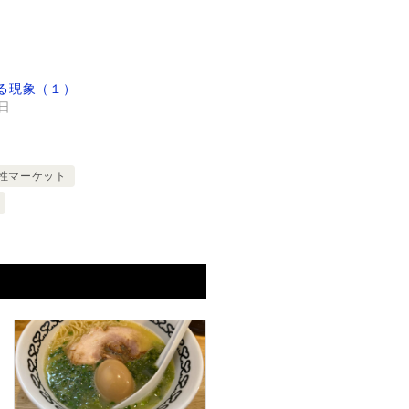
る現象（１）
8日
性マーケット