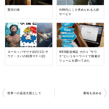
贅沢の味
AI時代にこそ求められる人的
サービス
ヨーロッパサウナ紀行(12) サ
WEB販促検証 その１ "サウ
ウナ・スパの利用マナー[2]
ナ"というキーワードで検索ボ
リュームを調べてみた
投
世界一の温浴大国として
番地を決める
稿
ナ
ビ