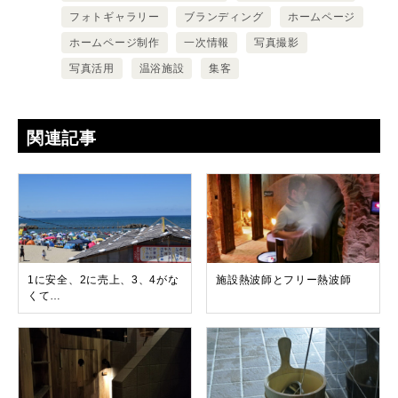
フォトギャラリー
ブランディング
ホームページ
ホームページ制作
一次情報
写真撮影
写真活用
温浴施設
集客
関連記事
1に安全、2に売上、3、4がな
施設熱波師とフリー熱波師
くて…