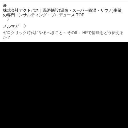
ゲ
株式会社アクトパス｜温浴施設(温泉・スーパー銭湯・サウナ)事業
ー
の専門コンサルティング・プロデュース
TOP
シ
ョ
メルマガ
ン
ゼロクリック時代にやるべきこと～その6： HPで情緒をどう伝える
か？