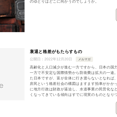
のゆとりはどこに向かうのでしょうか。
衰退と格差がもたらすもの
公開日：
2022年12月20日
メルマガ
高齢化と人口減少が進む一方ですから、日本の国
一方で不安定な国際情勢から防衛費は拡大の一途
た日本ですが、富が全体に行き渡らないとなれば
庶民という格差社会の構図はますます拍車がかかっ
に地方行政は財政が逼迫し、水道事業の民営化な
くなってきている傾向はすでに現実のものとなり