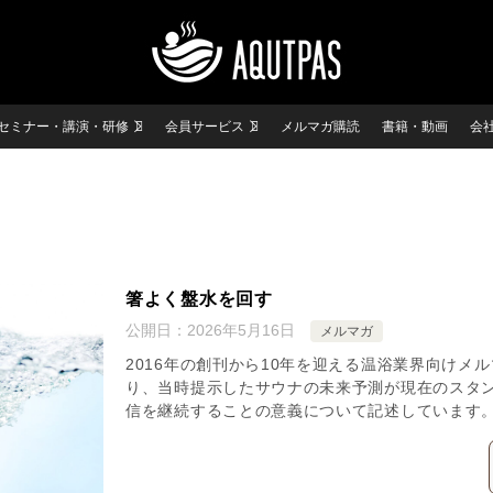
セミナー・講演・研修
会員サービス
メルマガ購読
書籍・動画
会
箸よく盤水を回す
公開日：
2026年5月16日
メルマガ
2016年の創刊から10年を迎える温浴業界向けメ
り、当時提示したサウナの未来予測が現在のスタ
信を継続することの意義について記述しています