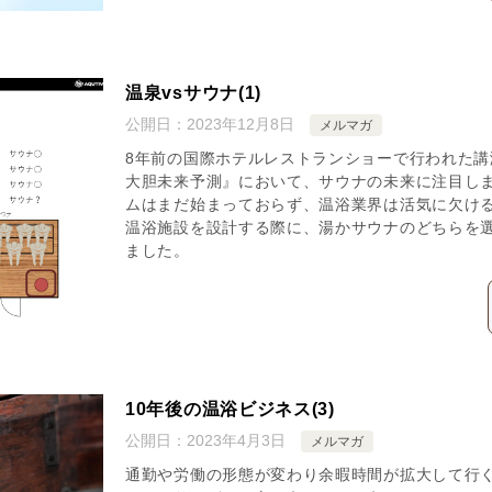
温泉vsサウナ(1)
公開日：
2023年12月8日
メルマガ
8年前の国際ホテルレストランショーで行われた
大胆未来予測』において、サウナの未来に注目し
ムはまだ始まっておらず、温浴業界は活気に欠け
温浴施設を設計する際に、湯かサウナのどちらを
ました。
10年後の温浴ビジネス(3)
公開日：
2023年4月3日
メルマガ
通勤や労働の形態が変わり余暇時間が拡大して行