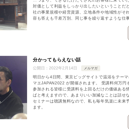
…つまり、できるだけたくさんのお客様に来てい
対価として利益をしっかり出したいということだと
社の事業規模や経営資源、立地条件や地域性がそ
容も答えも千差万別、同じ事を繰り返すような仕
分かってもらえない話
公開日：
2022年2月14日
メルマガ
明日から4日間、東京ビッグサイトで温浴をテーマ
マエJAPAN2022 が開催されます。 受講料何
参加される皆様に受講料を上回るだけの価値ある
ばと考えますので、あまりいい加減なことは話せな
セミナーは聴講無料なので、私も毎年気楽に未来
ます。