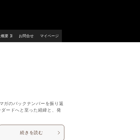
社概要
お問合せ
マイページ
ルマガのバックナンバーを振り返
ンダードへと至った経緯と、発
。
続きを読む